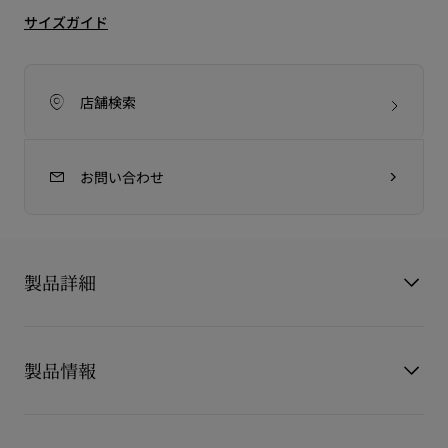
サイズガイド
店舗検索
お問い合わせ
製品詳細
Tactical Skate
製品情報
タクティカル スケート
都会的なクラフトマンシップを体現しています。
このモダンなスケートシューズは、黒と白のモイセスプリント
製品番号
3260363B030
カーフレザーとコットンを使用し、躍動する群衆のエネルギー
カラー
ブラック