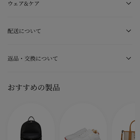
を表現しています。
ウェア&ケア
素材
カーフレザー
シュータンには、メゾンクリスチャンルブタンのNeoCLシグネ
チャーがあしらわれています。
お手持ちのレザーアイテムを長くご愛用いただくために、いく
もっと読む
つかの注意事項がございます。詳しくは製品のお手入れをご確
配送について
認くださいませ。
製品のお手入れ
【配送料】
15,000円(税込)以上のご注文は、送料無料でお届けいたしま
返品・交換について
す。
15,000円(税込)未満のご注文は、850円(税込)となります。
商品到着後14日以内に
カスタマーサービス
に返品交換のご連絡
【お届けについて】
のいただいた場合、かつ未使用の場合に限り返品交換を受け付
おすすめの製品
通常1-2営業日以内にヤマト運輸にて発送いたします。
けております。返品送料は無料です。
在庫のお取り寄せが必要な商品は、1週間程でのお届けとなりま
配送について
す。
詳しい返品・交換に関する情報は下記よりご確認くださいま
※なお、一部の地域や天候不良、決済確認等により発送が遅延す
せ。
もっと読む
る場合がございます。ご了承ください。
返品・交換について
詳しい配送に関する情報は下記よりご確認くださいませ。