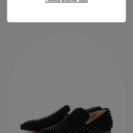
Continue browsing Japan
¥ 360,800
¥ 199,100
完売