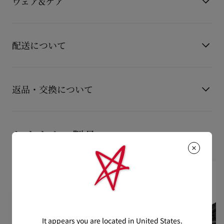
ウェア&ケア
洗練されたエレガントなラインが特徴で、クリスチャン ルブタ
素材
カーフレザー
ンの卓越したクラフトマンシップを表現しています。
このモデルは、全体がスムースなホワイトカーフレザーで仕立
お手持ちのレザーアイテムを長くご愛用いただくために、いく
てられ、上品なリボントリムで仕上げられています。
つかの注意事項がございます。詳しくは製品のお手入れをご確
配送について
つま先には、光沢のあるホワイトスパイクが特徴的にあしらわ
認くださいませ。
れています。
製品のお手入れ
もっと読む
【配送料】
15,000円(税込)以上のご注文は、送料無料でお届けいたしま
返品・交換について
す。
15,000円(税込)未満のご注文は、850円(税込)となります。
商品到着後14日以内に
カスタマーサービス
に返品交換のご連絡
【お届けについて】
のいただいた場合、かつ未使用の場合に限り返品交換を受け付
おすすめの製品
通常1-2営業日以内にヤマト運輸にて発送いたします。
けております。返品送料は無料です。
在庫のお取り寄せが必要な商品は、1週間程でのお届けとなりま
配送について
す。
詳しい返品・交換に関する情報は下記よりご確認くださいま
※なお、一部の地域や天候不良、決済確認等により発送が遅延す
せ。
もっと読む
る場合がございます。ご了承ください。
返品・交換について
詳しい配送に関する情報は下記よりご確認くださいませ。
It appears you are located in United States.