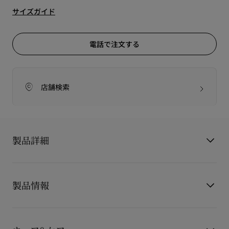
サイズガイド
電話で注文する
店舗検索
製品詳細
[価格改定のご案内]
2026年4月8日 (水) より 価格改定をいたします。
製品情報
"Louis Junior Spikes" (ルイ ジュニア スパイクス)ロートップス
ニーカーは、1980年代のテニスシューズのシンプルさからイン
製品番号
32404223047
スパイアされたデザイン。
カラー
ホワイト