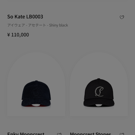
So Kate LB0003
アイウェア - アセテート - Shiny black
¥ 110,000
Enky Mooncrest
Mooncrest Stones