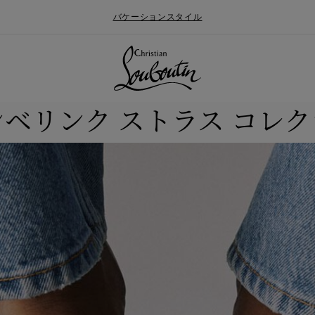
バケーションスタイル
ベリンク ストラス コレ
ォールメンズコレクション
ン
Say “I do”
最新ニュース