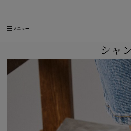
メニュー
シャン
ルージュスティレット グロッシーシャイ
2026年フォールコレクション
2026年フォールコレクション
時を超えて受け継がれるシグネチャー
ン ヌード -NEW
ウィメンズ向けギフト
2026年フォールウィメンズコレクション
メゾンの歴史
2026年フ
コレクショ