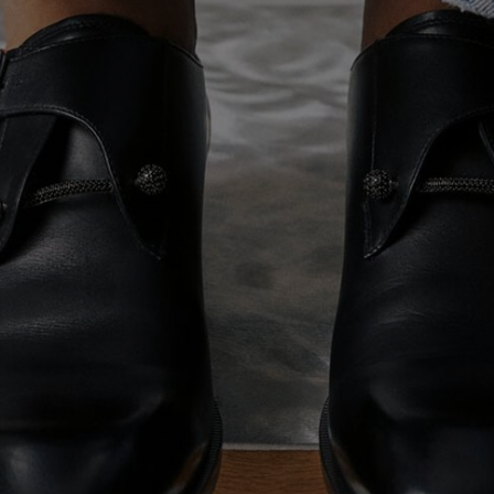
アイコン
ラフツマンシップ
今季のバッグコレクション
Kate