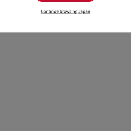
k Strass
Continue browsing Japan
エリー - メタル、ストラス
 Silver