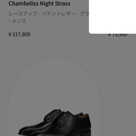
Chambeliss Night Strass
Chambelin
レースアップ - パテントレザー - ブラック
シューズジュ
- メンズ
（クリスタル）-
¥ 217,800
¥ 75,900