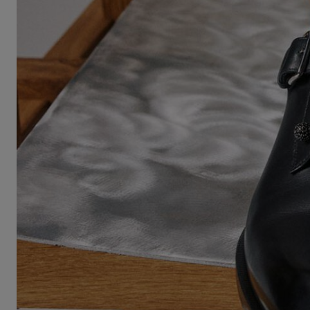
バッグ
バッグ
アイウェア
サマーセレクション
メンズ向けギフト
Cassiaコレクション
レッドソール
ウィメンズ 
卓越したク