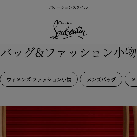
バケーションスタイル
バッグ&ファッション小物
ウィメンズ ファッション小物
メンズバッグ
メ
ォールメンズコレクション
ン
Say “I do”
最新ニュース