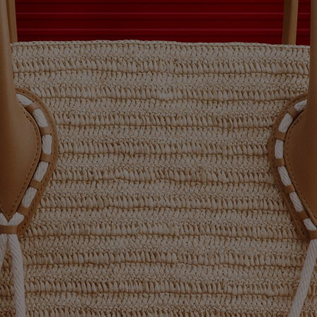
アイコン
ラフツマンシップ
今季のバッグコレクション
Kate