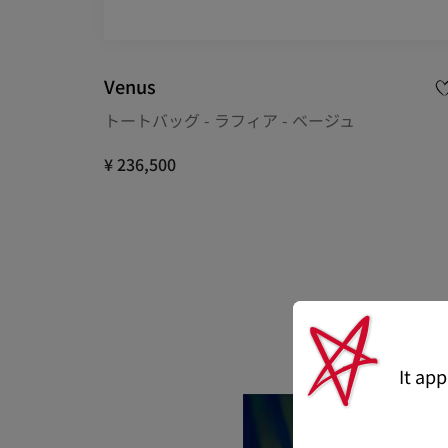
Venus
トートバッグ - ラフィア - ベージュ
¥ 236,500
It ap