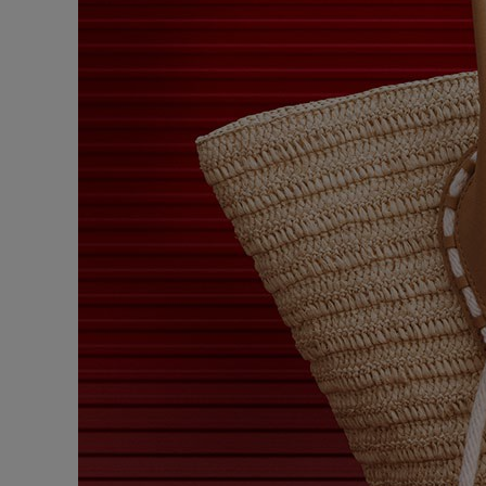
バッグ
バッグ
アイウェア
サマーセレクション
メンズ向けギフト
Cassiaコレクション
レッドソール
ウィメンズ 
卓越したク