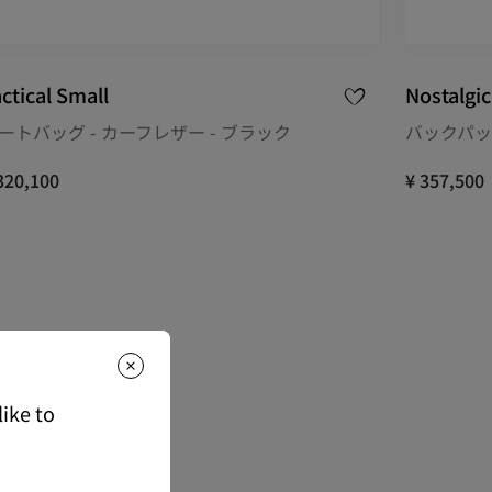
ctical Small
Nostalgic
ートバッグ - カーフレザー - ブラック
バックパック
320,100
¥ 357,500
ike to