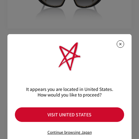
So Kate LB0003
アイウェア - アセテート - Shiny black
¥ 110,000
It appears you are located in United States.
How would you like to proceed?
VISIT UNITED STATES
Continue browsing Japan