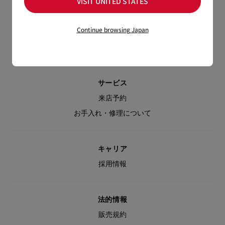
VISIT UNITED STATES
お問い合わせ
返品・交換について
Continue browsing Japan
ブティック
よくあるご質問
サービス
来店予約
お手入れ・修理について
キャリア
採用情報
法的情報
販売規約