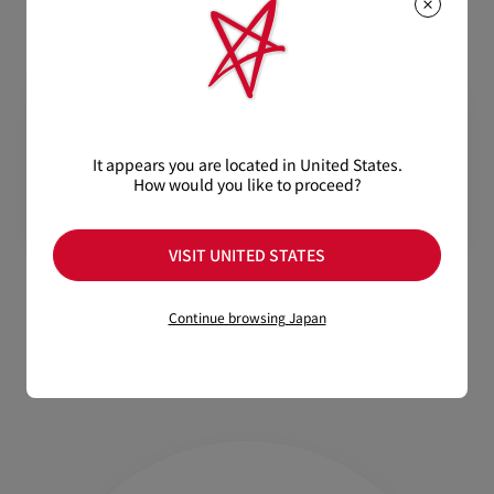
It appears you are located in United States.
How would you like to proceed?
VISIT UNITED STATES
Greggo LB0004
Dolly LB0001
Continue browsing Japan
アイウェア - メタル - Black smoke
アイウェア - メタル - Shiny black
¥ 128,700
¥ 128,700