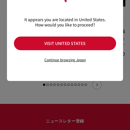
It appears you are located in United States.
How would you like to proceed?
Venus
Venus mini
Tactical Sm
¥ 401,500
ショルダーバッグ - カーフ
トートバッグ -
VISIT UNITED STATES
レザー - ピンク
ー - ブラック
¥ 369,600
¥ 320,100
Continue browsing Japan
ニュースレター登録