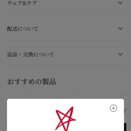
メゾン クリスチャン ルブタンのシグネチャーモデルであるこの
ウェア&ケア
素材
クレープサテン
クラッチは、質感豊かな花柄を描いたエキゾチックなプリン
製品仕様
120mm x 220mm x 50mm
ト、ボタニカ クレープサテンで丁寧に作られています。
お手持ちのレザーアイテムを長くご愛用いただくために、いく
もっと読む
つかの注意事項がございます。詳しくは製品のお手入れをご確
- 長さ114cmチェーンストラップで、手持ちまたは肩掛けが可
配送について
能です。
認くださいませ。
製品のお手入れ
- マグネットボタン開閉
【配送料】
15,000円(税込)以上のご注文は、送料無料でお届けいたしま
返品・交換について
- メインコンパートメント1つ
す。
15,000円(税込)未満のご注文は、850円(税込)となります。
- 内側にフラットポケット1つ
商品到着後14日以内に
カスタマーサービス
に返品交換のご連絡
【お届けについて】
のいただいた場合、かつ未使用の場合に限り返品交換を受け付
おすすめの製品
- カードスロット3つ
通常1-2営業日以内にヤマト運輸にて発送いたします。
けております。返品送料は無料です。
在庫のお取り寄せが必要な商品は、1週間程でのお届けとなりま
配送について
- サイズ：高さ12cm x 幅22cm x マチ5cm
す。
詳しい返品・交換に関する情報は下記よりご確認くださいま
※個体差あり
※なお、一部の地域や天候不良、決済確認等により発送が遅延す
せ。
もっと読む
る場合がございます。ご了承ください。
返品・交換について
詳しい配送に関する情報は下記よりご確認くださいませ。