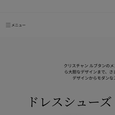
メニュー
クリスチャン ルブタンの
ら大胆なデザインまで、さ
デザインからモダンな
ルージュスティレット グロッシーシャイ
2026年フォールコレクション
2026年フォールコレクション
時を超えて受け継がれるシグネチャー
ン ヌード -NEW
ウィメンズ向けギフト
ドレスシューズ
2026年フォールウィメンズコレクション
メゾンの歴史
2026年フ
コレクショ