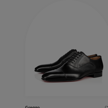
バッグ
バッグ
アイウェア
サマーセレクション
メンズ向けギフト
Cassiaコレクション
レッドソール
ウィメンズ 
卓越したク
Greggo