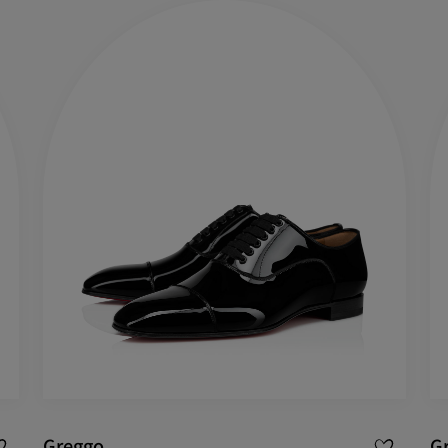
アイコン
ラフツマンシップ
今季のバッグコレクション
Kate
Greggo
G