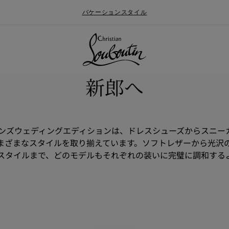
バケーションスタイル
新郎へ
メンズウェディングエディションは、ドレスシューズからスニー
まざまなスタイルを取り揃えています。ソフトレザーから光沢
スタイルまで、どのモデルもそれぞれの装いに完璧に調和する
ォールメンズコレクション
ン
Say “I do”
最新ニュース