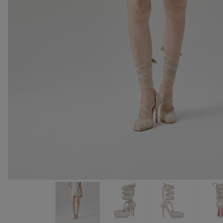
バッグ
バッグ
アイウェア
サマーセレクション
メンズ向けギフト
Cassiaコレクション
レッドソール
ウィメンズ 
卓越したク