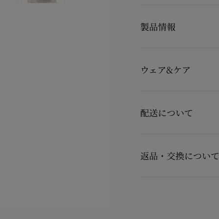
Cassiadrilla
製品情報
カッシアドリーヤ エス
融合させた一足です。
伝統的なロープソールに
製品番号
32601823547
首で結ぶための軽やかな
カラー
ベージュ
このメゾン クリスチャ
ウェア&ケア
素材
ファブリック
バレエシューズを思わせ
ヒール高
100 mm
います。
お手持ちのレザーアイテ
詳しくは製品のお手入れ
配送について
製品のお手入れ
【配送料】
15,000円(税込)以上
返品・交換につい
15,000円(税込)未満の
【お届けについて】
商品到着後14日以内に
カ
通常1-2営業日以内にヤ
用の場合に限り返品交換
在庫のお取り寄せが必要
※なお、一部の地域や天
詳しい返品・交換に関す