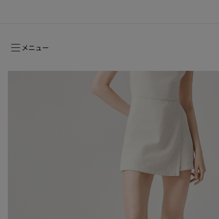
メニュー
ルージュスティレット グロッシーシャイ
2026年フォールコレクション
2026年フォールコレクション
時を超えて受け継がれるシグネチャー
ン ヌード -NEW
ウィメンズ向けギフト
2026年フォールウィメンズコレクション
メゾンの歴史
2026年フ
コレクショ