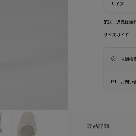
サイズ
配送、返品は無
サイズガイド
店舗検
お問い
アイコン
ラフツマンシップ
今季のバッグコレクション
Kate
製品詳細