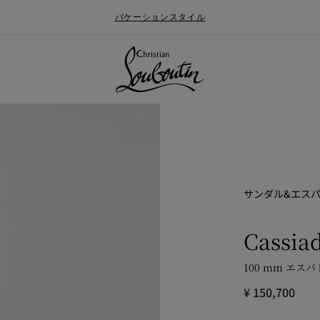
バケーションスタイル
サンダル&エス
Cassiad
100 mm エスパ
ォールメンズコレクション
ン
Say “I do”
最新ニュース
¥ 150,700