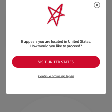
It appears you are located in United States.
How would you like to proceed?
Tactical small
Nostalgic
VISIT UNITED STATES
¥ 132,000
クロスボディバッグ - カーフレザー
- グレー
Continue browsing Japan
¥ 321,200