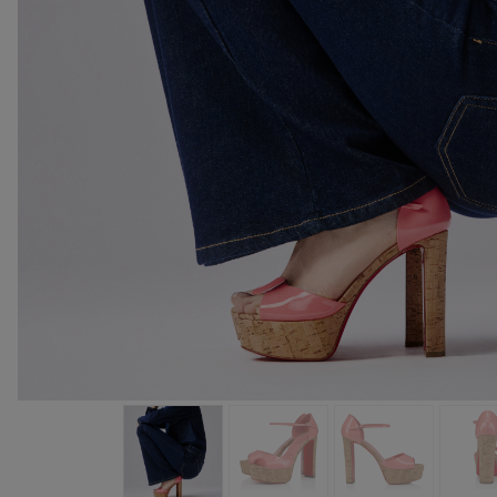
バッグ
バッグ
アイウェア
サマーセレクション
メンズ向けギフト
Cassiaコレクション
レッドソール
ウィメンズ 
卓越したク