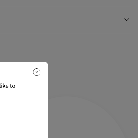
のご注文は、送料無料でお届けいたします。
て
ご注文は、850円(税込)となります。
スタマーサービス
に返品交換のご連絡のいただいた場合、かつ未使
マト運輸にて発送いたします。
を受け付けております。返品送料は無料です。
な商品は、1週間程でのお届けとなります。
候不良、決済確認等により発送が遅延する場合がございます。ご了承
る情報は下記よりご確認くださいませ。
もっと読む
は下記よりご確認くださいませ。
ike to