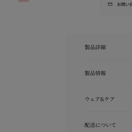
お問い
製品詳細
Sandaloo
製品情報
サンダルー
つま先が開いたデザイン
ルブタンのこのプラット
製品番号
32600139150
アヒールが特徴です。
カラー
ピンク
プラットフォームのアウ
ウェア&ケア
素材
パテントレザー
パーはグレープフルーツ
ヒール高
130 mm
グが施されています。
お手持ちのレザーアイテ
詳しくは製品のお手入れ
配送について
製品のお手入れ