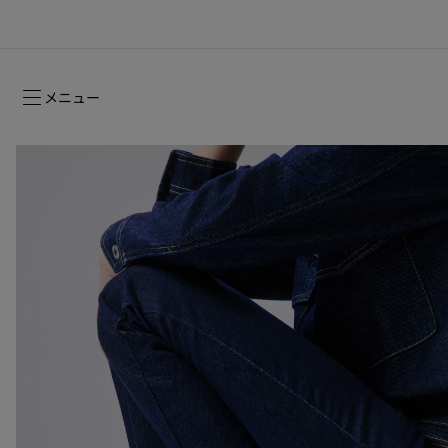
メニュー
ルージュスティレット グロッシーシャイ
2026年フォールコレクション
2026年フォールコレクション
時を超えて受け継がれるシグネチャー
ン ヌード -NEW
ウィメンズ向けギフト
2026年フォールウィメンズコレクション
メゾンの歴史
2026年フ
コレクショ