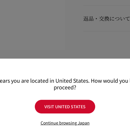
【配送料】
15,000円(税込)以上
返品・交換につい
15,000円(税込)未満の
【お届けについて】
商品到着後14日以内に
カ
通常1-2営業日以内にヤ
用の場合に限り返品交換
在庫のお取り寄せが必要
※なお、一部の地域や天
詳しい返品・交換に関す
配送について
ください。
返品・交換について
詳しい配送に関する情報
pears you are located in United States. How would you l
proceed?
VISIT UNITED STATES
Continue browsing Japan