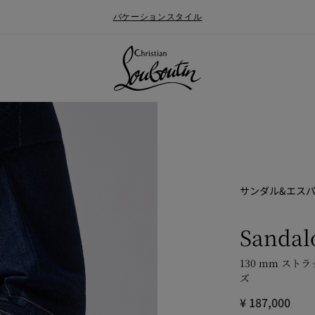
バケーションスタイル
サンダル&エス
Sandal
130 mm ストラ
ォールメンズコレクション
ン
Say “I do”
最新ニュース
ズ
¥ 187,000