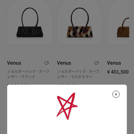
※なお、一部の地域や天候不良、決済確認等により発送が遅延す
せ。
もっと読む
もっと読む
る場合がございます。ご了承ください。
返品・交換について
詳しい配送に関する情報は下記よりご確認くださいませ。
Venus
Venus
Venus
¥ 401,500
ショルダーバッグ - カーフ
ショルダーバッグ - カーフ
レザー - ブラック
レザー - マルチカラー
¥ 369,600
¥ 545,600