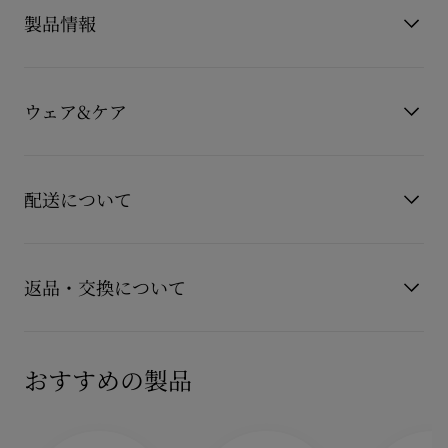
ン クリスチャン ルブタンの卓越したクラフツマンシップを象徴
製品情報
する洗練されたフォルムのバッグです。
ラウンドハンドルには、ゴールドトリムを施したMiss Zソール
型のチャープがあしらわれ、フロントにはアイコニックなソー
製品番号
1265008R813
ルを想起させるゴールド装飾が施されています。アマラバーガ
カラー
レッド
ウェア&ケア
ンディのコルディアカーフレザーを使用し、手持ちでも肩掛け
素材
カーフレザー
でも使えるコンパクトで実用的なデザインです。
製品仕様
130mm x 300mm x 90mm
ナチュラルで未加工のカーフレザーは時間とともに独自の風合
お手持ちのレザーアイテムを長くご愛用いただくために、いく
いや色味を増し、味わい深いパティナへと変化します。日常使
つかの注意事項がございます。詳しくは製品のお手入れをご確
配送について
いにも適した一品です。
認くださいませ。
ハンドル：24 cm × 2本（ハンドキャリーまたはショルダーと
製品のお手入れ
【配送料】
して使用可能）
15,000円(税込)以上のご注文は、送料無料でお届けいたしま
返品・交換について
す。
マグネットクロージャー
15,000円(税込)未満のご注文は、850円(税込)となります。
商品到着後14日以内に
カスタマーサービス
に返品交換のご連絡
メインコンパートメント 1つ
【お届けについて】
のいただいた場合、かつ未使用の場合に限り返品交換を受け付
おすすめの製品
通常1-2営業日以内にヤマト運輸にて発送いたします。
けております。返品送料は無料です。
内側ジップポケット 1つ
在庫のお取り寄せが必要な商品は、1週間程でのお届けとなりま
配送について
サイズ：高さ 13 × 幅 30 × 奥行き 9 cm
す。
詳しい返品・交換に関する情報は下記よりご確認くださいま