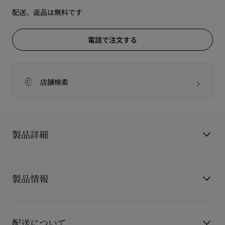
配送、返品は無料です
電話で注文する
店舗検索
製品詳細
フェティッシュのオードゥパルファンから５種類のミニチ
ュアサイズがセットになって登場。
製品情報
５つの官能的で洗練されたミステリアスなフレグランス。
未知なる世界や快楽との出会いが待っています。
製品番号
8500140K187
カラー
TRANSLUCIDE
【セット内容 】 各 9mL
配送について