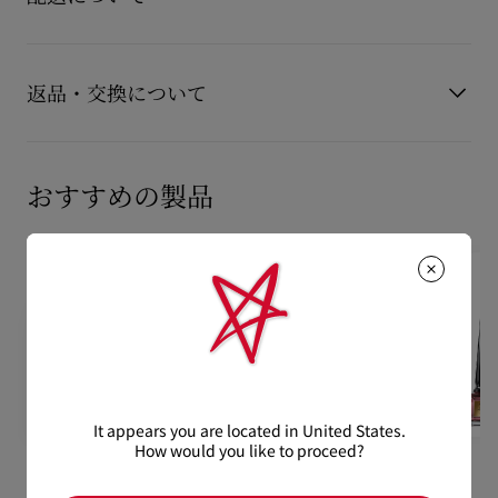
容量
9
■ルキュイール オードゥパルファン
■ランブル オードゥパルファン
【配送料】
■リリス オードゥパルファン
15,000円(税込)以上のご注文は、送料無料でお届けいたしま
■ロンソン オードゥパルファン
返品・交換について
す。
■レベンヌ オードゥパルファン
15,000円(税込)未満のご注文は、850円(税込)となります。
ビューティ製品の返品交換は原則承っておりません。
自信を持って新しい世界へ踏み出しましょう。
【お届けについて】
あなたのフェティッシュを見つけて。
おすすめの製品
通常1-2営業日以内にヤマト運輸にて発送いたします。
詳しい返品・交換に関する情報は下記よりご確認くださいま
在庫のお取り寄せが必要な商品は、1週間程でのお届けとなりま
せ。
キャップを引き上げ、脈打つ箇所に香りをつけます。
配送について
す。
もっと読む
※なお、一部の地域や天候不良、決済確認等により発送が遅延す
返品・交換について
もっと読む
る場合がございます。ご了承ください。
詳しい配送に関する情報は下記よりご確認くださいませ。
It appears you are located in United States.
How would you like to proceed?