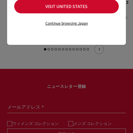
ミニチュアセッ
Loubiworld
イリスフェ
VISIT UNITED STATES
ト
Scent Library
ッシュ
¥ 77,770
Scent Library - Eau de
オードゥパルファン
Parfum 11 x 2 ml
Continue browsing Japan
¥ 39,820
¥ 9,680
ニュースレター登録
メールアドレス＊
ウィメンズ コレクション
メンズ コレクション