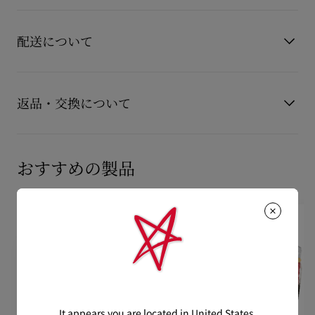
リップの世界へと続いていきます。
製品番号
8500147K725
カラー
SMOKY NUDY 392V
配送について
「赤」の職人が手掛けたグロスは、３色の包み込むようなシェ
ードで展開。単体での使用はもちろん重ね塗りすることで、シ
アーから濃密な発色まで楽しめます。
【配送料】
ミラーのような輝きでリップを彩り、艶やかで包み込むような
15,000円(税込)以上のご注文は、送料無料でお届けいたしま
返品・交換について
カラーのヴィニルグロス。付属のアプリケーターでひと塗り。
す。
ベタつきにくく、ふっくらと潤ったリップを最長12時間(*1)キ
15,000円(税込)未満のご注文は、850円(税込)となります。
ープします。
商品到着後14日以内に
カスタマーサービス
に返品交換のご連絡
【お届けについて】
のいただいた場合、かつ未使用の場合に限り返品交換を受け付
包み込むような温かみのあるピンクペッパーの香りと、爽やか
おすすめの製品
通常1-2営業日以内にヤマト運輸にて発送いたします。
けております。返品送料は無料です。
で清涼感あるペパーミントが加わり、反射するような贅沢な輝
在庫のお取り寄せが必要な商品は、1週間程でのお届けとなりま
※ビューティ製品の返品交換は原則承っておりません。
きを実現。ブランド独自のコンプレックス(*2)「グラムリップ
配送について
す。
ス」は保湿成分ヒアルロン酸Naを含み、唇にうるおいを閉じ込
※なお、一部の地域や天候不良、決済確認等により発送が遅延す
詳しい返品・交換に関する情報は下記よりご確認くださいま
めてなめらかに整えます。
もっと読む
る場合がございます。ご了承ください。
せ。
さらに、最長12時間(*1)のうるおいと快適さを提供します。ミ
もっと読む
ラーのような仕上がりをひと塗りで楽しむことも、リップステ
詳しい配送に関する情報は下記よりご確認くださいませ。
返品・交換について
ィックに重ねてふっくら感をプラスすることもできます。
保湿成分：ヒアルロン酸Na、ザクロ花エキス配合。
It appears you are located in United States.