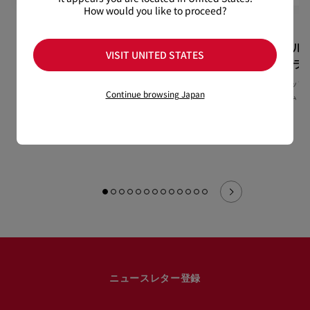
*1 消費者テストは86名の被験者により実施。海外における皮膚
How would you like to proceed?
科学的テスト済み。効果には個人差があります。すべての方に
肌トラブルがおきないわけではありません。
ルージュスティ
ルージュスティ
マットフル
*2 ヒアルロン酸Na、トリ酢酸パンテニル、ニンファエアコエル
VISIT UNITED STATES
レット ヴィニ
レット ヴィニ
リップカラ
レア花エキス、パルミトイルトリペプチド-1の複合成分（保湿
ルグロス
ルグロス
成分）
リキッドリップカ
Continue browsing Japan
唇に異常があらわれたときは、ご使用をおやめください。目に
リーブルーム 01
リップグロス –コッパーフ
リップグロス - ルージュル
入らないようご注意ください。
ィーバー 352V
ブタン 001V
¥ 15,950
もっと読む
¥ 10,120
¥ 10,120
ニュースレター登録