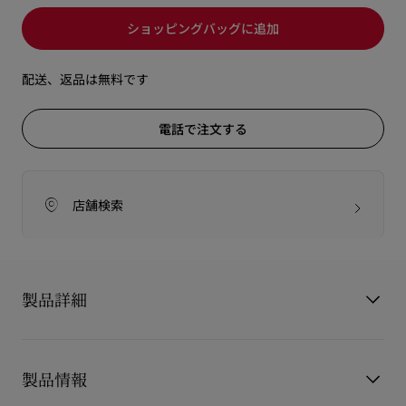
ショッピングバッグに追加
配送、返品は無料です
電話で注文する
店舗検索
製品詳細
クリスチャン・ルブタンとスティレット。永遠に切り離せない
関係。
製品情報
いま、そのラブストーリーは艶やかな光をとらえる新しいマキ
シリップグロス「ルージュ スティレット ヴィニルグロス」で、