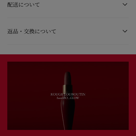
カラー
ピンクベージュ
配送について
ド）、ローズ（ピンク）、ジョーヌ（イエロー）の3種のケース
をご用意しました。
全15色のソーグロウ リップカラー（レフィル）の中からお好き
【配送料】
なカラーとバングル/チェーンにお好きなチャームを組み合わせ
15,000円(税込)以上のご注文は、送料無料でお届けいたしま
返品・交換について
て、あなただけのソーグロウ リップカラーをお楽しみくださ
す。
い。
15,000円(税込)未満のご注文は、850円(税込)となります。
商品到着後14日以内に
カスタマーサービス
に返品交換のご連絡
＜セット方法＞
【お届けについて】
のいただいた場合、かつ未使用の場合に限り返品交換を受け付
別売りのリップカラー （レフィル）の上下の赤いパーツを外し
通常1-2営業日以内にヤマト運輸にて発送いたします。
けております。返品送料は無料です。
てください。リップケースのキャップを取り、レフィルを奥ま
在庫のお取り寄せが必要な商品は、1週間程でのお届けとなりま
※ビューティ製品の返品交換は原則承っておりません。
で押し込んでください。
配送について
す。
レフィルを交換する際は、ケースから使用済みレフィルを引き
※なお、一部の地域や天候不良、決済確認等により発送が遅延す
詳しい返品・交換に関する情報は下記よりご確認くださいま
出し外してください。
もっと読む
る場合がございます。ご了承ください。
せ。
もっと読む
もっと読む
詳しい配送に関する情報は下記よりご確認くださいませ。
返品・交換について