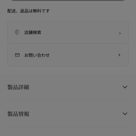
配送、返品は無料です
店舗検索
お問い合わせ
製品詳細
ソーグロウ リップカラー レフィル（別売り）をセットする専用
のリップケースです。
製品情報
コスメとしても使うもよし、ファッションアクセサリーとして
楽しむもよし、すべてはあなた次第です。
製品番号
8210008N217
アイコニックなリップカラーのケースは、ルージュ（レッ