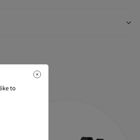
のご注文は、送料無料でお届けいたします。
て
ご注文は、850円(税込)となります。
スタマーサービス
に返品交換のご連絡のいただいた場合、かつ未使
マト運輸にて発送いたします。
を受け付けております。返品送料は無料です。
な商品は、1週間程でのお届けとなります。
候不良、決済確認等により発送が遅延する場合がございます。ご了承
る情報は下記よりご確認くださいませ。
もっと読む
は下記よりご確認くださいませ。
ike to