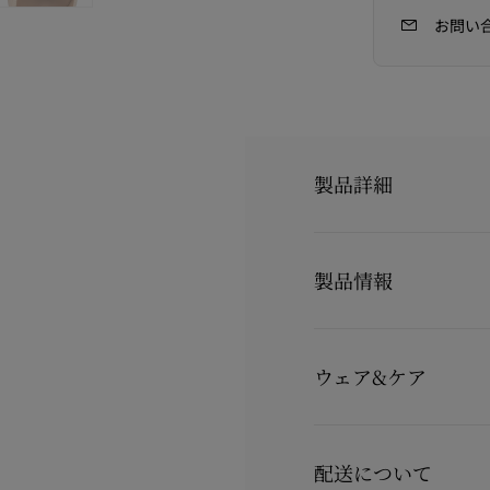
お問い
製品詳細
印象的なエレガンスを誇る C
ューズから着想を得たデ
製品情報
アッパーはブラッシュベ
ュライニングが上品さを
55mmのスティレット
製品番号
1260129N295
細なラインをより一層際
カラー
ベージュ
ウェア&ケア
素材
クレープサテン
ヒール高
55 mm
お手持ちのレザーアイテ
詳しくは製品のお手入れ
配送について