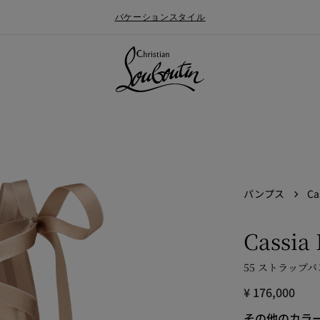
バケーションスタイル
パンプス
Ca
Cassia
55 ストラップパ
ォールメンズコレクション
ン
Say “I do”
最新ニュース
¥ 176,000
その他のカラ