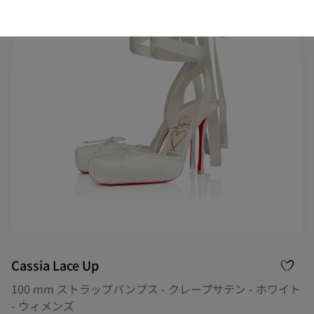
Cassia Lace Up
100 mm ストラップパンプス - クレープサテン - ホワイト
- ウィメンズ