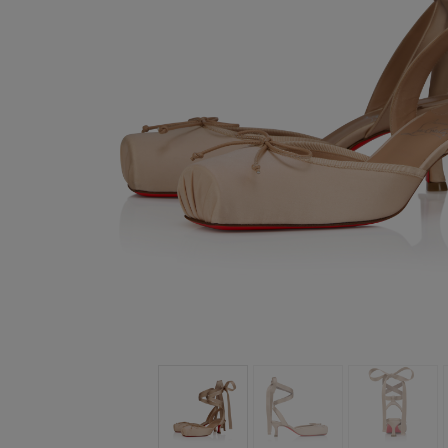
バッグ
バッグ
アイウェア
サマーセレクション
メンズ向けギフト
Cassiaコレクション
レッドソール
ウィメンズ 
卓越したク