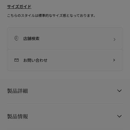
サイズガイド
こちらのスタイルは標準的なサイズ感となっております。
店舗検索
お問い合わせ
製品詳細
メゾン クリスチャン ルブタンのシャンベリボート ナイト スト
ラス ローファーは、リラックスした雰囲気と洗練されたエレガ
製品情報
ンスを兼ね備えたボートシューズです。
軽量でホワイトアウトソールを纏い、柔らかなブラックヌバッ