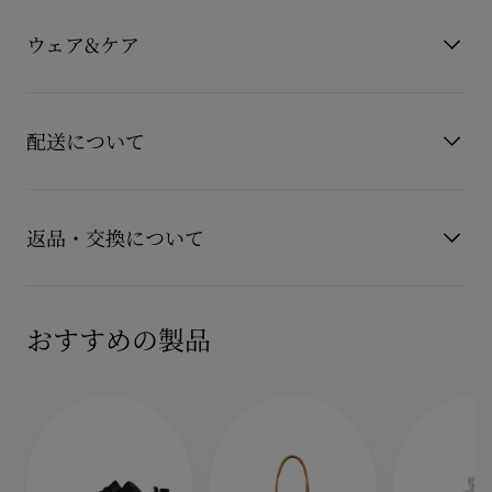
製品番号
3250419BK1D
クレザーを裏地なしで贅沢に仕立てることで、抜群の履き心地
カラー
ブラック
ウェア&ケア
と優雅なフォルムを実現しました。
素材
カーフレザー
特徴的なディテールとして、取り外し可能なシルバーのピンを
お手持ちのレザーアイテムを長くご愛用いただくために、いく
タン部分に配し、クリスチャン ルブタンを象徴する煌めくスト
つかの注意事項がございます。詳しくは製品のお手入れをご確
ラス（スワロフスキークリスタル）が華やかにあしらわれてい
配送について
認くださいませ。
ます。
製品のお手入れ
【配送料】
もっと読む
15,000円(税込)以上のご注文は、送料無料でお届けいたしま
返品・交換について
す。
15,000円(税込)未満のご注文は、850円(税込)となります。
商品到着後14日以内に
カスタマーサービス
に返品交換のご連絡
【お届けについて】
のいただいた場合、かつ未使用の場合に限り返品交換を受け付
おすすめの製品
通常1-2営業日以内にヤマト運輸にて発送いたします。
けております。返品送料は無料です。
在庫のお取り寄せが必要な商品は、1週間程でのお届けとなりま
配送について
す。
詳しい返品・交換に関する情報は下記よりご確認くださいま
※なお、一部の地域や天候不良、決済確認等により発送が遅延す
せ。
もっと読む
る場合がございます。ご了承ください。
返品・交換について
詳しい配送に関する情報は下記よりご確認くださいませ。