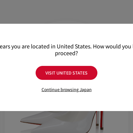
詳しい配送に関する情報
pears you are located in United States. How would you l
proceed?
VISIT UNITED STATES
Continue browsing Japan