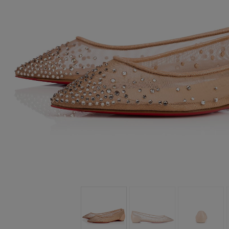
バッグ
バッグ
アイウェア
サマーセレクション
メンズ向けギフト
Cassiaコレクション
レッドソール
ウィメンズ 
卓越したク