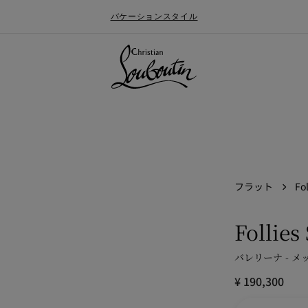
バケーションスタイル
フラット
Fol
Follies
バレリーナ - メ
ォールメンズコレクション
ン
Say “I do”
最新ニュース
¥ 190,300