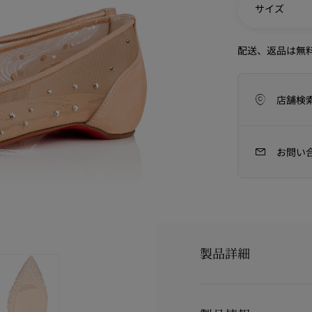
サイズ
配送、返品は無
店舗検
お問い
アイコン
ラフツマンシップ
今季のバッグコレクション
Kate
製品詳細
有名なパリのキャバレーにちな