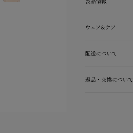
製品情報
Light Silkカラー
き出す、アイコニックな
細な仕上げとラメ入りス
製品番号
3180710F065
ドシルエットが、タイム
カラー
ベージュ
ウェア&ケア
素材
メッシュ
お手持ちのレザーアイテ
詳しくは製品のお手入れ
配送について
製品のお手入れ
【配送料】
15,000円(税込)以上
返品・交換につい
15,000円(税込)未満の
【お届けについて】
商品到着後14日以内に
カ
通常1-2営業日以内にヤ
用の場合に限り返品交換
在庫のお取り寄せが必要
※なお、一部の地域や天
詳しい返品・交換に関す
配送について
ください。
返品・交換について