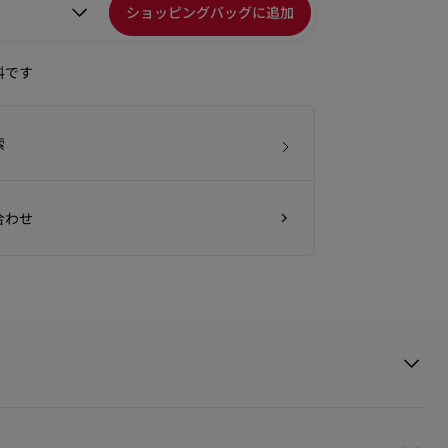
ショッピングバッグに追加
料です
索
合わせ
んで名づけられたバレエシューズ、Follies Strass。