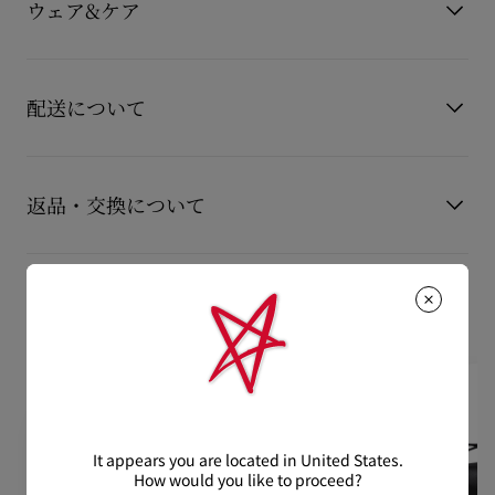
ウェア&ケア
機能性とデザイン性を兼ね備え、日常の移動に洗練されたエッ
素材
カーフレザー
ジを加えるこのバックパックは、快適さとスタイルを求める方
製品仕様
440mm x 350mm x 160mm
に最適です。
お手持ちのレザーアイテムを長くご愛用いただくために、いく
つかの注意事項がございます。詳しくは製品のお手入れをご確
もっと読む
配送について
認くださいませ。
製品のお手入れ
【配送料】
15,000円(税込)以上のご注文は、送料無料でお届けいたしま
返品・交換について
す。
15,000円(税込)未満のご注文は、850円(税込)となります。
商品到着後14日以内に
カスタマーサービス
に返品交換のご連絡
【お届けについて】
のいただいた場合、かつ未使用の場合に限り返品交換を受け付
おすすめの製品
通常1-2営業日以内にヤマト運輸にて発送いたします。
けております。返品送料は無料です。
在庫のお取り寄せが必要な商品は、1週間程でのお届けとなりま
配送について
す。
詳しい返品・交換に関する情報は下記よりご確認くださいま
※なお、一部の地域や天候不良、決済確認等により発送が遅延す
せ。
もっと読む
る場合がございます。ご了承ください。
返品・交換について
It appears you are located in United States.
詳しい配送に関する情報は下記よりご確認くださいませ。
How would you like to proceed?