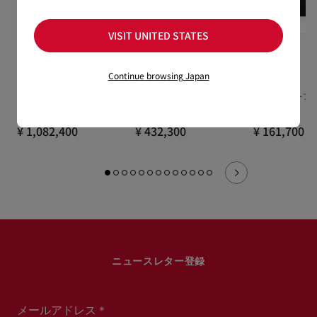
VISIT UNITED STATES
Funky
Funky
Funky
Continue browsing Japan
バックパック - スエード - ブ
ダッフルバッグ - カーフレ
ポーチ - カーフレ
ラック
ザー - ブラック
ック
¥ 1,082,400
¥ 432,300
¥ 161,700
ニュースレター登録
メールアドレス＊