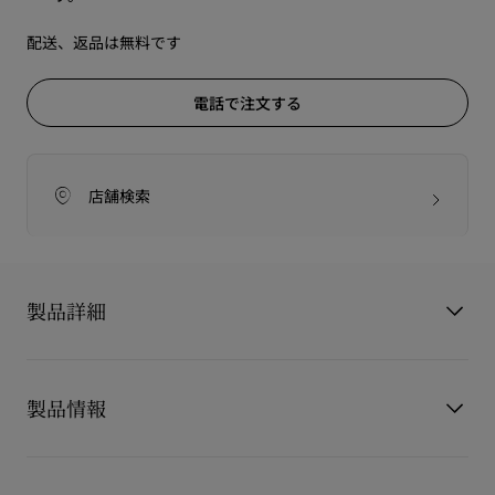
配送、返品は無料です
電話で注文する
店舗検索
製品詳細
"Funky" (ファンキー) バックパックは、都会的な印象を持つ実
用的なアイテムです。
製品情報
ブラックのカーフレザーで仕立てられ、クリスチャン ルブタン
を象徴するシルバースパイクがモダンなスタイルを演出しま
製品番号
1255038B078
す。
カラー
ブラック