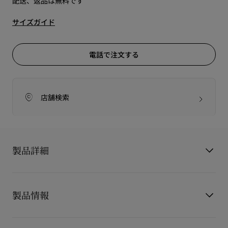
配送、返品は無料です
サイズガイド
電話で注文する
店舗検索
製品詳細
Lady Fanny Sling
製品情報
レディ ファニー スリング
洗練されたスリングバックシルエットで足を包み込む、メゾン
クリスチャン ルブタンのレディ ファニー スリング オープント
製品番号
3260250B439
ゥ パンプスは、彫刻的なラインが特徴です。