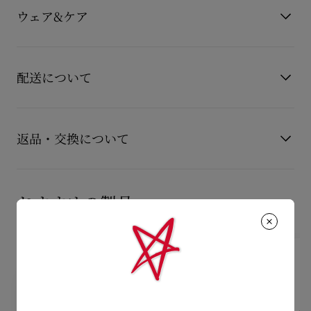
カラー
ブラック
柔らかなアーモンド型のオープントゥ、視覚的には細身ながら
ウェア&ケア
素材
パテントレザー
も建築的な幅広さを持つ120mmヒール、そして20mmのプラッ
ヒール高
120 mm
トフォームを備えています。
お手持ちのレザーアイテムを長くご愛用いただくために、いく
ブラックのパテントカーフレザーを使用し、同系色のライニン
もっと読む
つかの注意事項がございます。詳しくは製品のお手入れをご確
グとパッド入りのインソールを採用。
配送について
革新的なコーティング技術により、ルブタンのシグネチャーレ
認くださいませ。
ッドの耐久性と鮮やかな発色を長く保つエバーラスティング レ
製品のお手入れ
ッドソールを採用しています。
【配送料】
15,000円(税込)以上のご注文は、送料無料でお届けいたしま
返品・交換について
す。
15,000円(税込)未満のご注文は、850円(税込)となります。
商品到着後14日以内に
カスタマーサービス
に返品交換のご連絡
【お届けについて】
のいただいた場合、かつ未使用の場合に限り返品交換を受け付
おすすめの製品
通常1-2営業日以内にヤマト運輸にて発送いたします。
けております。返品送料は無料です。
在庫のお取り寄せが必要な商品は、1週間程でのお届けとなりま
配送について
す。
詳しい返品・交換に関する情報は下記よりご確認くださいま
※なお、一部の地域や天候不良、決済確認等により発送が遅延す
せ。
もっと読む
る場合がございます。ご了承ください。
返品・交換について
詳しい配送に関する情報は下記よりご確認くださいませ。