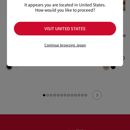
It appears you are located in United States.
How would you like to proceed?
VISIT UNITED STATES
Jenlove Alta
Tactical small
Fannylove
パンプス - レザー - ブラッ
クロスボディバッグ - カー
85 パンプス -
Continue browsing Japan
ク - ウィメンズ
フレザー - グレー
ー - ベージュ -
¥ 187,000
¥ 321,200
¥ 154,000