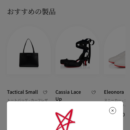
商品到着後14日以内に
カスタマーサービス
に返品交換のご連絡
【お届けについて】
のいただいた場合、かつ未使用の場合に限り返品交換を受け付
おすすめの製品
通常1-2営業日以内にヤマト運輸にて発送いたします。
けております。返品送料は無料です。
在庫のお取り寄せが必要な商品は、1週間程でのお届けとなりま
配送について
す。
詳しい返品・交換に関する情報は下記よりご確認くださいま
※なお、一部の地域や天候不良、決済確認等により発送が遅延す
せ。
もっと読む
る場合がございます。ご了承ください。
返品・交換について
詳しい配送に関する情報は下記よりご確認くださいませ。
Tactical Small
Cassia Lace
Eleonora
Up
トートバッグ - カーフレザ
スニーカー - ナ
ー - ブラック
ホワイト - ウィ
55 ストラップパンプス - ク
レープサテン - ブラック - ウ
¥ 320,100
¥ 141,900
ィメンズ
¥ 176,000