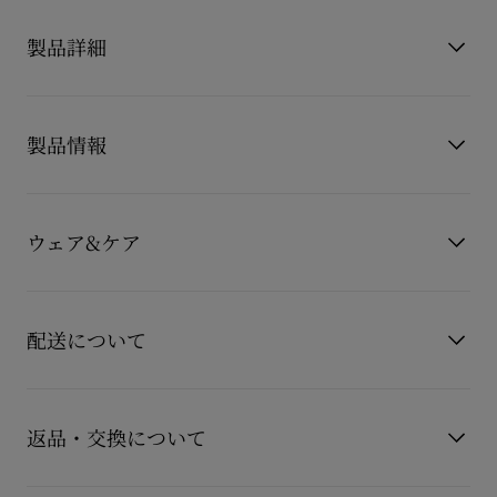
製品詳細
Miss Z
製品情報
ミス Z
先細りのシルエットが洗練された印象を与えるミスZパンプス。
100mmのスティレットヒールからは、象徴的なソールのルブタ
製品番号
1250939W302
ンレッドが覗き、パッド入りのインソールを備えたこのメゾン
カラー
ホワイト
クリスチャンルブタンのモデルは、ビアンコホワイトのパテン
ウェア&ケア
素材
パテントレザー
トカーフレザーを使用しています。
ヒール高
100 mm
革新的なコーティング技術により、耐久性とルブタンレッドの
お手持ちのレザーアイテムを長くご愛用いただくために、いく
鮮やかな発色が長持ちするエバーラスティングレッドソールを
もっと読む
つかの注意事項がございます。詳しくは製品のお手入れをご確
採用しています。
配送について
認くださいませ。
製品のお手入れ
【配送料】
15,000円(税込)以上のご注文は、送料無料でお届けいたしま
返品・交換について
す。
15,000円(税込)未満のご注文は、850円(税込)となります。