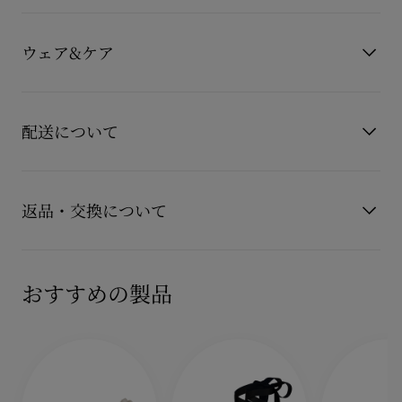
洗練されたスタイルを演出します。
製品番号
1260704B439
メゾン クリスチャン ルブタンのこのフラットサンダルは、ブラ
カラー
ブラック
ウェア&ケア
ックのキッドレザーを使用し、細部にまでこだわったデザイン
素材
レザー
です。
ソールには、ルブタンのシグネチャーカラーであるレッドを、
お手持ちのレザーアイテムを長くご愛用いただくために、いく
耐久性と鮮やかな発色で長く保つ革新的なコーティング技術を
つかの注意事項がございます。詳しくは製品のお手入れをご確
ヒール：20ｍｍ
配送について
採用したエバーラスティングレッドソールを採用しています。
認くださいませ。
もっと読む
製品のお手入れ
【配送料】
15,000円(税込)以上のご注文は、送料無料でお届けいたしま
返品・交換について
す。
15,000円(税込)未満のご注文は、850円(税込)となります。
商品到着後14日以内に
カスタマーサービス
に返品交換のご連絡
【お届けについて】
のいただいた場合、かつ未使用の場合に限り返品交換を受け付
おすすめの製品
通常1-2営業日以内にヤマト運輸にて発送いたします。
けております。返品送料は無料です。
在庫のお取り寄せが必要な商品は、1週間程でのお届けとなりま
配送について
す。
詳しい返品・交換に関する情報は下記よりご確認くださいま
※なお、一部の地域や天候不良、決済確認等により発送が遅延す
せ。
もっと読む
る場合がございます。ご了承ください。
返品・交換について