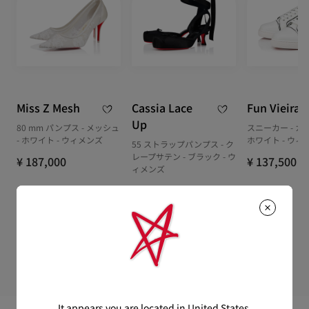
詳しい配送に関する情報は下記よりご確認くださいませ。
Miss Z Mesh
Cassia Lace
Fun Vieira
Up
80 mm パンプス - メッシュ
スニーカー - カ
- ホワイト - ウィメンズ
ホワイト - ウィ
55 ストラップパンプス - ク
レープサテン - ブラック - ウ
¥ 187,000
¥ 137,500
ィメンズ
¥ 176,000
It appears you are located in United States.