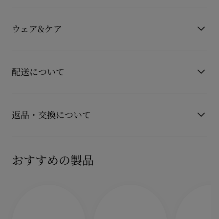
一枚革のトング、ミニマルなデザイン、パッド入りのインソー
製品番号
3260179G306
ルで洗練されたスタイルを演出します。
カラー
ゴールド
ウェア&ケア
メゾン クリスチャン ルブタンのこのフラットサンダルは、プラ
素材
レザー
ティーヌゴールドラミネート加工のラムナッパレザーと洗練さ
れたディテールが特徴です。
お手持ちのレザーアイテムを長くご愛用いただくために、いく
このモデルは、革新的なコーティング技術により耐久性とルブ
つかの注意事項がございます。詳しくは製品のお手入れをご確
ヒール：20ｍｍ
配送について
タンのシグネチャーレッドの鮮やかな発色を長持ちさせるエバ
認くださいませ。
ーラスティングレッドソールを採用しています。
もっと読む
製品のお手入れ
【配送料】
15,000円(税込)以上のご注文は、送料無料でお届けいたしま
返品・交換について
す。
15,000円(税込)未満のご注文は、850円(税込)となります。
商品到着後14日以内に
カスタマーサービス
に返品交換のご連絡
【お届けについて】
のいただいた場合、かつ未使用の場合に限り返品交換を受け付
おすすめの製品
通常1-2営業日以内にヤマト運輸にて発送いたします。
けております。返品送料は無料です。
在庫のお取り寄せが必要な商品は、1週間程でのお届けとなりま
配送について
す。
詳しい返品・交換に関する情報は下記よりご確認くださいま
※なお、一部の地域や天候不良、決済確認等により発送が遅延す
せ。
もっと読む
る場合がございます。ご了承ください。
返品・交換について