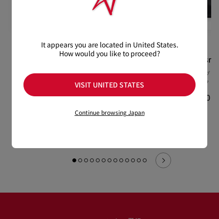
It appears you are located in United States.
How would you like to proceed?
Fun Vieira
Nostalgic
Bettina sma
スニーカー - カーフレザー -
ベルトバッグ - カーフレザ
トートバッグ -
ホワイト - ウィメンズ
ー - レッド
ー - ブラック
VISIT UNITED STATES
¥ 137,500
¥ 264,000
¥ 293,700
Continue browsing Japan