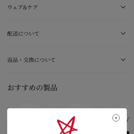
カラー
マルチカラー
で縁取られています。このモデルは、花柄のプリントが施され
ウェア&ケア
素材
クレープサテン
たボタニカ クレープサテンを使用しています。
ヒール高
60 mm
プリントは一足ごとに異なるため、それぞれが唯一無二な一足
お手持ちのレザーアイテムを長くご愛用いただくために、いく
です。
もっと読む
つかの注意事項がございます。詳しくは製品のお手入れをご確
このモデルは、ルブタンのシグネチャーレッドの耐久性と鮮や
配送について
かさを長持ちさせる革新的なコーティング技術により、エバー
認くださいませ。
ラスティング レッドソールを採用しています。
製品のお手入れ
【配送料】
15,000円(税込)以上のご注文は、送料無料でお届けいたしま
返品・交換について
す。
15,000円(税込)未満のご注文は、850円(税込)となります。
商品到着後14日以内に
カスタマーサービス
に返品交換のご連絡
【お届けについて】
のいただいた場合、かつ未使用の場合に限り返品交換を受け付
おすすめの製品
通常1-2営業日以内にヤマト運輸にて発送いたします。
けております。返品送料は無料です。
在庫のお取り寄せが必要な商品は、1週間程でのお届けとなりま
配送について
す。
詳しい返品・交換に関する情報は下記よりご確認くださいま
※なお、一部の地域や天候不良、決済確認等により発送が遅延す
せ。
もっと読む
る場合がございます。ご了承ください。
返品・交換について
詳しい配送に関する情報は下記よりご確認くださいませ。