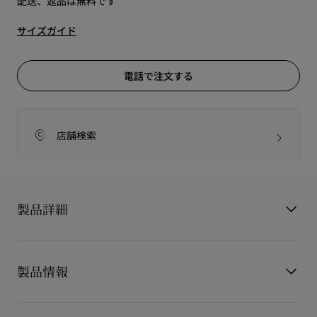
配送、返品は無料です
サイズガイド
電話で注文する
店舗検索
製品詳細
Pyra Clou
製品情報
ピラ クル は、ひときわ目を引くウェッジサンダルです。
光沢のあるピラミッド型のシグネチャースパイクがあしらわれ
た、細身のストラップが2本付いています。
製品番号
3260195J646
60mmのウェッジソールにもスパイクが並び、装飾的なロープ