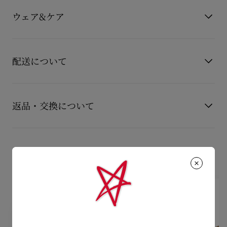
「Sartok（サルトック）」は、現代的なエレガンスを体現する
カラー
ブラック
コンテンポラリーシューズ。 なめらかなカーブトゥに、アッパ
ウェア&ケア
素材
カーフレザー
ーを彩るバックルディテールを組み合わせ、装飾性と洗練を兼
ね備えた表情に仕上げられています。 素材にはブラックのカー
お手持ちのレザーアイテムを長くご愛用いただくために、いく
フレザーを採用。 継ぎ目を感じさせないシームレスな構造と、
つかの注意事項がございます。詳しくは製品のお手入れをご確
端正なブローグ装飾が、メゾン クリスチャン クリスチャン ル
配送について
認くださいませ。
ブタンの卓越したサヴォアフェールを雄弁に物語ります。 足元
には、ブランドを象徴するルビレッドソールが、凛としたコン
製品のお手入れ
【配送料】
もっと読む
トラストを添えています。 ブライダルコレクションの一足とし
15,000円(税込)以上のご注文は、送料無料でお届けいたしま
て、格式あるセレモニーやタキシードスタイルにふさわしい、
返品・交換について
す。
洗練と存在感を兼ね備えたモデルです。
15,000円(税込)未満のご注文は、850円(税込)となります。
商品到着後14日以内に
カスタマーサービス
に返品交換のご連絡
【お届けについて】
のいただいた場合、かつ未使用の場合に限り返品交換を受け付
おすすめの製品
通常1-2営業日以内にヤマト運輸にて発送いたします。
けております。返品送料は無料です。
在庫のお取り寄せが必要な商品は、1週間程でのお届けとなりま
配送について
す。
詳しい返品・交換に関する情報は下記よりご確認くださいま
※なお、一部の地域や天候不良、決済確認等により発送が遅延す
せ。
もっと読む
る場合がございます。ご了承ください。
返品・交換について
詳しい配送に関する情報は下記よりご確認くださいませ。