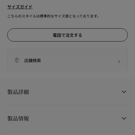
サイズガイド
こちらのスタイルは標準的なサイズ感となっております。
電話で注文する
店舗検索
製品詳細
[価格改定のご案内]
製品情報
2026年4月8日 (水) より 価格改定をいたします。
製品番号
1260446BK01