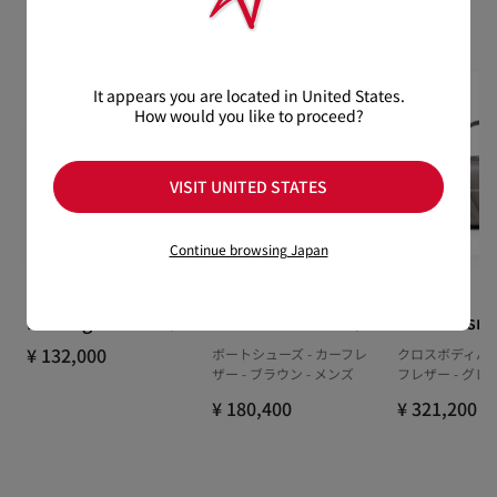
おすすめの製品
通常1-2営業日以内にヤマト運輸にて発送いたします。
けております。返品送料は無料です。
在庫のお取り寄せが必要な商品は、1週間程でのお届けとなりま
配送について
す。
詳しい返品・交換に関する情報は下記よりご確認くださいま
※なお、一部の地域や天候不良、決済確認等により発送が遅延す
せ。
It appears you are located in United States.
もっと読む
How would you like to proceed?
る場合がございます。ご了承ください。
返品・交換について
詳しい配送に関する情報は下記よりご確認くださいませ。
VISIT UNITED STATES
Continue browsing Japan
Nostalgic
Chambeliboat
Tactical sma
¥ 132,000
ボートシューズ - カーフレ
クロスボディバッ
ザー - ブラウン - メンズ
フレザー - グレ
¥ 180,400
¥ 321,200