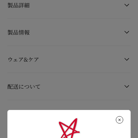
製品詳細
[価格改定のご案内]
製品情報
2026年4月8日 (水) より 価格改定をいたします。
製品番号
3250667BK01
St Louis（サンルイ） ブラックベロアレザーを使用したスリッ
カラー
ブラック
プオンスニーカー。 ゴムバンド付きのアッパーで、快適な履き
ウェア&ケア
素材
ヴーベロア（スエード）
心地を実現しています。 都会的で洗練されたルックが魅力の一
足です。
お手持ちのレザーアイテムを長くご愛用いただくために、いく
つかの注意事項がございます。詳しくは製品のお手入れをご確
もっと読む
配送について
認くださいませ。
製品のお手入れ
【配送料】
15,000円(税込)以上のご注文は、送料無料でお届けいたしま
返品・交換について
す。
15,000円(税込)未満のご注文は、850円(税込)となります。
商品到着後14日以内に
カスタマーサービス
に返品交換のご連絡
【お届けについて】
のいただいた場合、かつ未使用の場合に限り返品交換を受け付