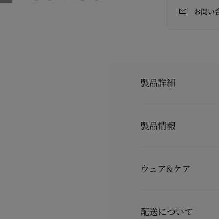
お問い
製品詳細
[価格改定のご案内]
製品情報
2026年4月8日 (水) 
製品番号
3250573B439
Sweetie Stras
カラー
ブラック
でモダンに昇華させたバ
ウェア&ケア
素材
ナッパレザー
フロントに上品なリボン
は、輝くストラスが敷き
お手持ちのレザーアイテ
象徴します。 さらに、
詳しくは製品のお手入れ
スティングレッド」ソー
配送について