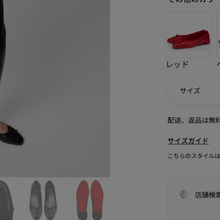
レッド
サイズ
配送、返品は無
サイズガイド
こちらのスタイル
アイコン
ラフツマンシップ
今季のバッグコレクション
Kate
店舗検