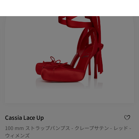
Cassia Lace Up
100 mm ストラップパンプス - クレープサテン - レッド -
ウィメンズ