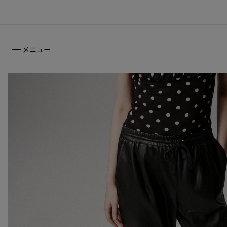
メニュー
ルージュスティレット グロッシーシャイ
2026年フォールコレクション
2026年フォールコレクション
時を超えて受け継がれるシグネチャー
ン ヌード -NEW
ウィメンズ向けギフト
2026年フォールウィメンズコレクション
メゾンの歴史
2026年フ
コレクショ