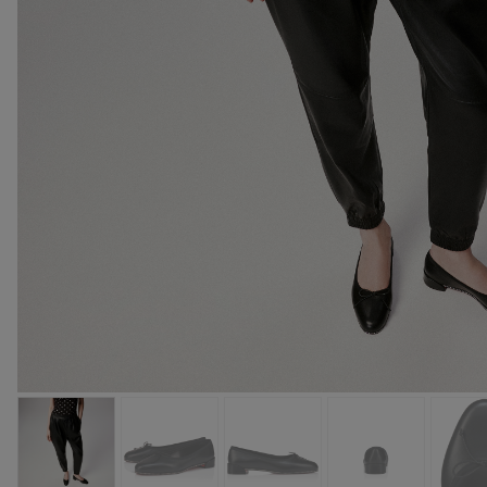
バッグ
バッグ
アイウェア
サマーセレクション
メンズ向けギフト
Cassiaコレクション
レッドソール
ウィメンズ 
卓越したク