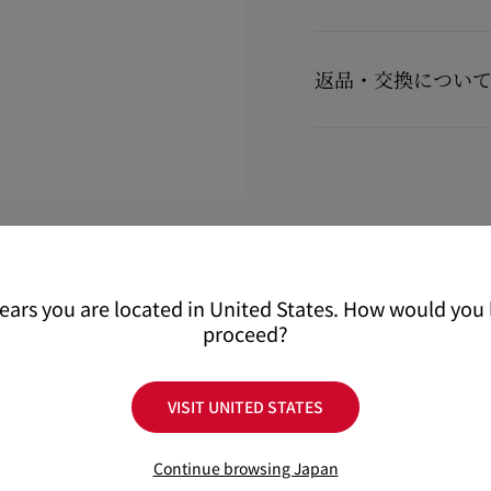
製品のお手入れ
【配送料】
15,000円(税込)以上
返品・交換につい
15,000円(税込)未満の
【お届けについて】
商品到着後14日以内に
カ
通常1-2営業日以内にヤ
用の場合に限り返品交換
在庫のお取り寄せが必要
※なお、一部の地域や天
詳しい返品・交換に関す
配送について
ください。
返品・交換について
詳しい配送に関する情報
pears you are located in United States. How would you l
proceed?
VISIT UNITED STATES
Continue browsing Japan