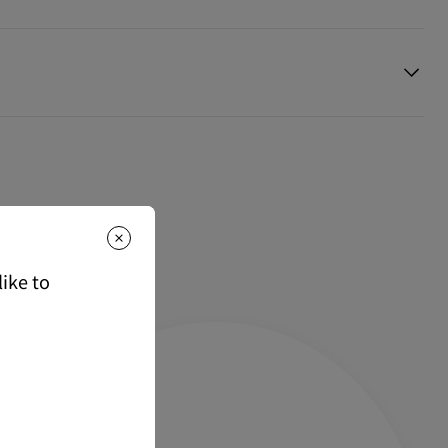
もっと読む
のご注文は、送料無料でお届けいたします。
て
ご注文は、850円(税込)となります。
スタマーサービス
に返品交換のご連絡のいただいた場合、かつ未使
マト運輸にて発送いたします。
を受け付けております。返品送料は無料です。
な商品は、1週間程でのお届けとなります。
候不良、決済確認等により発送が遅延する場合がございます。ご了承
る情報は下記よりご確認くださいませ。
もっと読む
は下記よりご確認くださいませ。
ike to