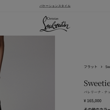
バケーションスタイル
フラット
Sw
Sweetie
バレリーナ - ナ
ォールメンズコレクション
ン
Say “I do”
最新ニュース
¥ 165,000
その他のカラ