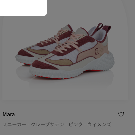
Mara
スニーカー - クレープサテン - ピンク - ウィメンズ