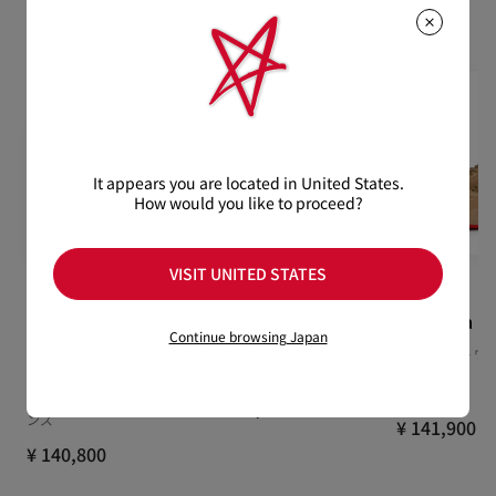
おすすめの製品
通常1-2営業日以内にヤマト運輸にて発送いたします。
けております。返品送料は無料です。
在庫のお取り寄せが必要な商品は、1週間程でのお届けとなりま
配送について
す。
詳しい返品・交換に関する情報は下記よりご確認くださいま
※なお、一部の地域や天候不良、決済確認等により発送が遅延す
せ。
もっと読む
る場合がございます。ご了承ください。
返品・交換について
詳しい配送に関する情報は下記よりご確認くださいませ。
It appears you are located in United States.
How would you like to proceed?
VISIT UNITED STATES
Fun Louise
Fun Vieira
Eleonora
Continue browsing Japan
Junior
スニーカー - カーフレザー -
スニーカー - ヴ
ホワイト - ウィメンズ
（スエード） - ベ
スニーカー - カーフレザー -
ィメンズ
ビアンコホワイト - ウィメ
¥ 137,500
ンズ
¥ 141,900
¥ 140,800