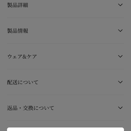
製品詳細
色と質感の組み合わせが目を引く大胆かつ上品なフォルムのス
ニーカー、Tiketa Run。
製品情報
のこぎり状のレッドとホワイトのネオプレンソールに、クリス
チャン ルブタンならではの匠の技が光ります。
製品番号
3201193BK01
ブラックのカーフスキンで仕立て、シュータンに施したトリコ
カラー
ブラック
ウェア&ケア
素材
カーフレザー
ロールカラーのラベルで洗練された印象を演出しました。
お手持ちのレザーアイテムを長くご愛用いただくために、いく
つかの注意事項がございます。詳しくは製品のお手入れをご確
配送について
認くださいませ。
製品のお手入れ
【配送料】
15,000円(税込)以上のご注文は、送料無料でお届けいたしま
返品・交換について
す。
15,000円(税込)未満のご注文は、850円(税込)となります。
商品到着後14日以内に
カスタマーサービス
に返品交換のご連絡
【お届けについて】
のいただいた場合、かつ未使用の場合に限り返品交換を受け付