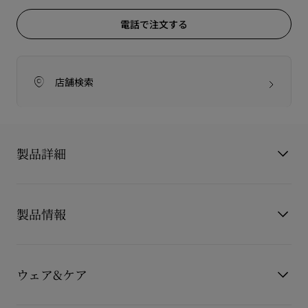
電話で注文する
店舗検索
製品詳細
Zeezeenella
製品情報
ジーゼネラ
彫刻的な優雅さと現代的な魅力を融合させたジーゼネラ ウェッ
ジサンダルは、印象的な錯視を生み出します。
製品番号
3260057W302
後ろから見るとスティレットヒールのように見える細身の
カラー
ホワイト
100mmヒールで作られており、横から見ると立体的な曲線が奥
ウェア&ケア
素材
パテントレザー
行きと魅力を加えています。
ヒール高
100 mm
このメゾン クリスチャン ルブタンのサンダルは、甲に細いスト