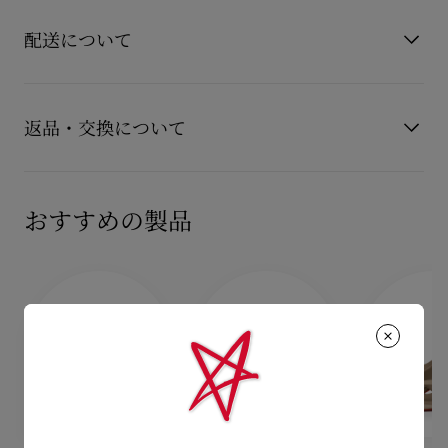
お手持ちのレザーアイテムを長くご愛用いただくために、いく
ラップがあり、バックルで足首を支えます。
もっと読む
つかの注意事項がございます。詳しくは製品のお手入れをご確
ビアンコ ホワイト パテント カーフレザーで作られており、パッ
配送について
ド入りのインソールが特徴です。
認くださいませ。
このモデルは、革新的なコーティング技術により、ルブタンの
製品のお手入れ
シグネチャーレッドの耐久性と鮮やかさを長持ちさせるエバー
【配送料】
ラスティング レッドソールを採用しています。
15,000円(税込)以上のご注文は、送料無料でお届けいたしま
返品・交換について
す。
15,000円(税込)未満のご注文は、850円(税込)となります。
商品到着後14日以内に
カスタマーサービス
に返品交換のご連絡
【お届けについて】
のいただいた場合、かつ未使用の場合に限り返品交換を受け付
おすすめの製品
通常1-2営業日以内にヤマト運輸にて発送いたします。
けております。返品送料は無料です。
在庫のお取り寄せが必要な商品は、1週間程でのお届けとなりま
配送について
す。
詳しい返品・交換に関する情報は下記よりご確認くださいま
※なお、一部の地域や天候不良、決済確認等により発送が遅延す
せ。
もっと読む
る場合がございます。ご了承ください。
返品・交換について
詳しい配送に関する情報は下記よりご確認くださいませ。