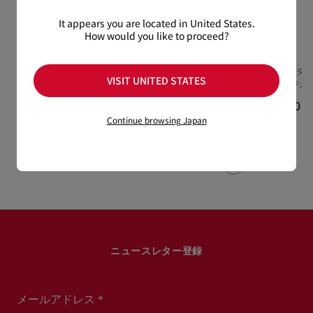
It appears you are located in United States.
Miss Z
Lady Z
Miss Z
How would you like to proceed?
Degrastrass
Infradita
120 パンプス - パテントレ
Perla
ザー - ブラック - ウィメン
80 mm サンダル
VISIT UNITED STATES
ズ
ザー - ベージュ 
¥ 236,500
¥ 192,500
¥ 159,500
Continue browsing Japan
ニュースレター登録
メールアドレス＊