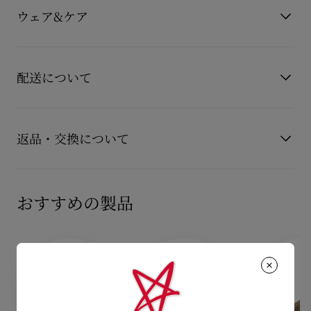
力を添えています。<br>このメゾン クリスチャン ルブタンのサ
カラー
ブラック
ウェア&ケア
ンダルは、甲部分に細身のストラップがあしらわれ、足首をバ
素材
パテントレザー
ックルで留めるデザインです。<br>ブラックのパテントカーフ
ヒール高
100 mm
レザーを使用し、パッド入りのインソールを採用しています。
もっと読む
お手持ちのレザーアイテムを長くご愛用いただくために、いく
ソールには、ルブタンのシグネチャーカラーであるレッドの耐
つかの注意事項がございます。詳しくは製品のお手入れをご確
配送について
久性と鮮やかさを長持ちさせる革新的なコーティング技術を採
認くださいませ。
用したエバーラスティングレッドソールが使用されています。
製品のお手入れ
【配送料】
15,000円(税込)以上のご注文は、送料無料でお届けいたしま
返品・交換について
す。
15,000円(税込)未満のご注文は、850円(税込)となります。
商品到着後14日以内に
カスタマーサービス
に返品交換のご連絡
【お届けについて】
のいただいた場合、かつ未使用の場合に限り返品交換を受け付
おすすめの製品
通常1-2営業日以内にヤマト運輸にて発送いたします。
けております。返品送料は無料です。
在庫のお取り寄せが必要な商品は、1週間程でのお届けとなりま
配送について
す。
詳しい返品・交換に関する情報は下記よりご確認くださいま
※なお、一部の地域や天候不良、決済確認等により発送が遅延す
せ。
もっと読む
る場合がございます。ご了承ください。
返品・交換について
詳しい配送に関する情報は下記よりご確認くださいませ。