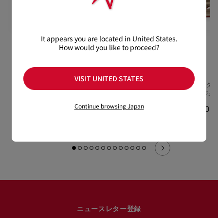
It appears you are located in United States.
How would you like to proceed?
Twistissimo
Cassiadrilla
Miss Z
Infradita
60 mm スリングバックパン
100 mm エスパドリーユ -
VISIT UNITED STATES
プス - レザー - ブラック - ウ
ファブリック - ブラック -
80 mm サンダル
ィメンズ
ウィメンズ
ザー - ベージュ 
¥ 187,000
¥ 150,700
Continue browsing Japan
¥ 159,500
ニュースレター登録