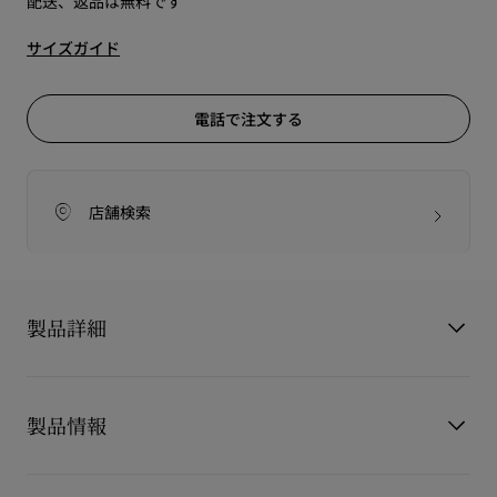
配送、返品は無料です
サイズガイド
電話で注文する
店舗検索
製品詳細
<p><b>Zeezeenella</b></p>ジーゼネラ<br>
彫刻的なエレガンスと現代的な魅力を融合させたジーゼネラ ウ
製品情報
ェッジサンダルは、印象的な錯視効果を生み出します。
<br>100mmの細身のヒールは、後ろから見るとスティレット
ヒールのように見え、横から見ると立体的な曲線が奥行きと魅
製品番号
3260057B439