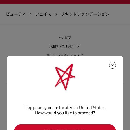
ビューティ
フェイス
リキッドファンデーション
ヘルプ
お問い合わせ
返品・交換について
ブティック
よくあるご質問
サービス
来店予約
It appears you are located in United States.
お手入れ・修理について
How would you like to proceed?