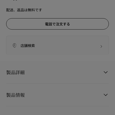
配送、返品は無料です
電話で注文する
店舗検索
製品詳細
Bettina clutch（ベッティーナ クラッチ）は、フロントにシル
バーの装飾を施し、アイコニックなソールのシルエットを想起
製品情報
させる洗練されたクラッチバッグです。メゾン クリスチャン ル
ブタンを象徴するこのモデルは、ブラックのヴォー・ヴェルー
ル（スエードカーフレザー）で丁寧に仕立てられ、3,896個のス
製品番号
1265083B078
トラスと1,754個のパールを手作業であしらった華やかな仕上が
カラー
ブラック