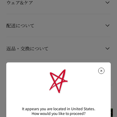
ウェア&ケア
りが魅力です。
素材
ヴーベロア（スエード）
製品仕様
120mm x 220mm x 50mm
取り外し可能チェーンストラップ付き
お手持ちのレザーアイテムを長くご愛用いただくために、いく
つかの注意事項がございます。詳しくは製品のお手入れをご確
配送について
チェーン長さ：114 cm（ドロップ 55 cm）
認くださいませ。
マグネットスナップボタン開閉
製品のお手入れ
【配送料】
15,000円(税込)以上のご注文は、送料無料でお届けいたしま
メインコンパートメント 1つ
返品・交換について
す。
15,000円(税込)未満のご注文は、850円(税込)となります。
内側フラットポケット 1つ
商品到着後14日以内に
カスタマーサービス
に返品交換のご連絡
【お届けについて】
のいただいた場合、かつ未使用の場合に限り返品交換を受け付
カードスロット 3つ
おすすめの製品
通常1-2営業日以内にヤマト運輸にて発送いたします。
けております。返品送料は無料です。
在庫のお取り寄せが必要な商品は、1週間程でのお届けとなりま
サイズ：高さ 12 × 幅 22 × 奥行き 5 cm
配送について
す。
詳しい返品・交換に関する情報は下記よりご確認くださいま
もっと読む
※なお、一部の地域や天候不良、決済確認等により発送が遅延す
せ。
もっと読む
る場合がございます。ご了承ください。
返品・交換について
It appears you are located in United States.
詳しい配送に関する情報は下記よりご確認くださいませ。
How would you like to proceed?