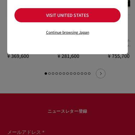
VISIT UNITED STATES
Bettina
Bettina
Bettina
Continue browsing Japan
クラッチ - クレープサテン -
クラッチ - クレープサテン -
クラッチ - ヴ
ホワイト
マルチカラー
エード） - ブラ
¥ 369,600
¥ 281,600
¥ 755,700
ニュースレター登録
メールアドレス＊