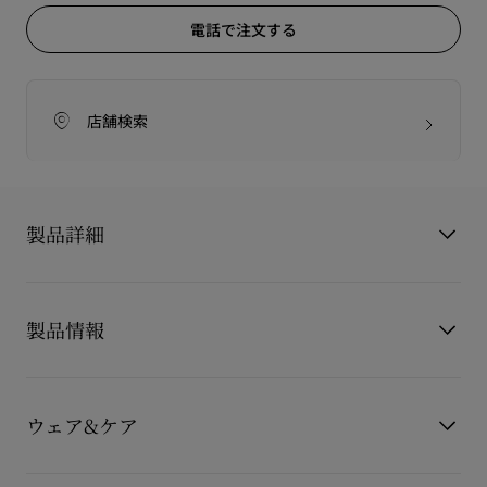
電話で注文する
店舗検索
製品詳細
Bettina
製品情報
ベッティーナ
メゾン クリスチャン ルブタンのベッティーナ トートバッグ
（ミニサイズ）は、タイムレスなエレガンスと現代的な洗練さ
製品番号
3265042M862
を融合させた軽量モデルです。
カラー
マルチカラー
アイコニックなソールのシルエットを彷彿とさせるゴールドの
ウェア&ケア
素材
ファブリック
装飾がフロントを飾ります。
製品仕様
100mm x 200mm x 180mm
取り外し可能なレザーストラップと、クオイオブラウンのカー
お手持ちのレザーアイテムを長くご愛用いただくために、いく