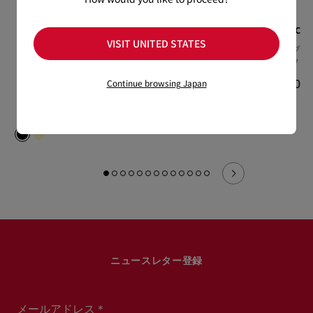
New Very
Hot Chick
Nostalgic
VISIT UNITED STATES
Prive
70 mm パンプス - パテント
ベルトバッグ -
レザー - ブラック - ウィメ
ー - ブラック
120 mm パンプス - パテン
ンズ
トレザー - ブラック - ウィ
¥ 264,000
Continue browsing Japan
メンズ
¥ 143,000
¥ 169,400
ニュースレター登録
メールアドレス＊