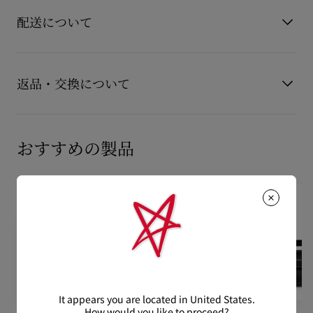
フレザーを使用したダブルハンドルが特徴です。
もっと読む
つかの注意事項がございます。詳しくは製品のお手入れをご確
タイダイキャンバス素材を使用し、マグネットスナップで開閉
配送について
します。
認くださいませ。
タイダイプリントは、バッグごとに表情が異なります。
製品のお手入れ
【配送料】
15,000円(税込)以上のご注文は、送料無料でお届けいたしま
返品・交換について
- ハンドル：2本（各10cm）
す。
15,000円(税込)未満のご注文は、850円(税込)となります。
- マグネットスナップ開閉
商品到着後14日以内に
カスタマーサービス
に返品交換のご連絡
【お届けについて】
のいただいた場合、かつ未使用の場合に限り返品交換を受け付
おすすめの製品
- メインコンパートメント：1つ
通常1-2営業日以内にヤマト運輸にて発送いたします。
けております。返品送料は無料です。
在庫のお取り寄せが必要な商品は、1週間程でのお届けとなりま
配送について
- 調節・取り外し可能なレザーストラップ：1本
す。
詳しい返品・交換に関する情報は下記よりご確認くださいま
※なお、一部の地域や天候不良、決済確認等により発送が遅延す
せ。
- ストラップ長さ：96～113cm
もっと読む
る場合がございます。ご了承ください。
返品・交換について
- サイズ： 高さ18cm x 長さ20cm x 幅10cm
詳しい配送に関する情報は下記よりご確認くださいませ。
※個体差あり
It appears you are located in United States.
How would you like to proceed?