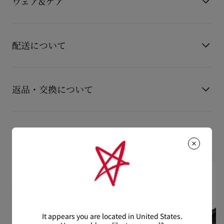
ウェア&ケア
素材
カーフレザー
ト。立体感のある型押し模様が高級感を演出し、都会的でエレ
ガントな印象に仕上げています。 バックルには、メタリックな
お手持ちのレザーアイテムを長くご愛用いただくために、いく
輝きが美しいピン付きデザインを採用。クラシックさの中に現
つかの注意事項がございます。詳しくは製品のお手入れをご確
代的なエッセンスを加えた一本です。 ・調節可能なレザースト
配送について
認くださいませ。
ラップでフィット感を調整可能 ・幅：約3.5cm
製品のお手入れ
【配送料】
もっと読む
15,000円(税込)以上のご注文は、送料無料でお届けいたしま
返品・交換について
す。
15,000円(税込)未満のご注文は、850円(税込)となります。
商品到着後14日以内に
カスタマーサービス
に返品交換のご連絡
【お届けについて】
のいただいた場合、かつ未使用の場合に限り返品交換を受け付
おすすめの製品
通常1-2営業日以内にヤマト運輸にて発送いたします。
けております。返品送料は無料です。
在庫のお取り寄せが必要な商品は、1週間程でのお届けとなりま
配送について
す。
詳しい返品・交換に関する情報は下記よりご確認くださいま
※なお、一部の地域や天候不良、決済確認等により発送が遅延す
せ。
もっと読む
る場合がございます。ご了承ください。
返品・交換について
詳しい配送に関する情報は下記よりご確認くださいませ。
It appears you are located in United States.