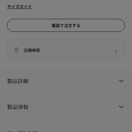
サイズガイド
電話で注文する
店舗検索
製品詳細
[価格改定のご案内]
製品情報
2026年4月8日 (水) より 価格改定をいたします。
製品番号
3255215B078
Chambeliss Belt（シャンベリス ベルト） ブラックのアリゲー
カラー
BLACK/GUN METAL
ター型押しカーフレザーを使用した、洗練された佇まいのベル