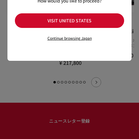
How would you like to proceed?
VISIT UNITED STATES
Blaster
Chambelimoc
Chambelim
Night Strass
Continue browsing Japan
ポーチ - カーフレザー - ブラ
ローファー - カ
ック
ブラック - メン
ローファー - パテントレザ
ー - ブラック - メンズ
¥ 118,800
¥ 199,100
¥ 217,800
ニュースレター登録