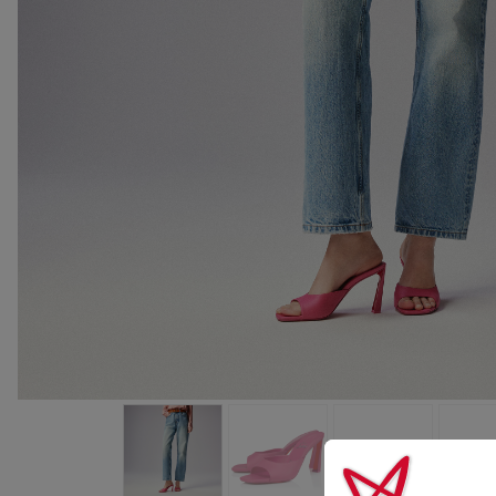
バッグ
バッグ
アイウェア
サマーセレクション
メンズ向けギフト
Cassiaコレクション
レッドソール
ウィメンズ 
卓越したク