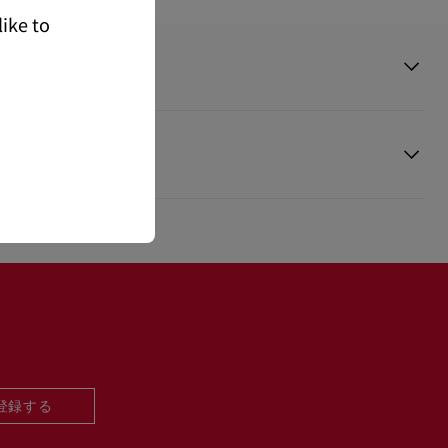
ike to
）ミュールは、モダンなスクエアオープントゥと大胆なローカットバン
でエレガントなデザイン。
ブタンのアイコニックな85mmのグラフィックプルームヒールが、ル
立たせます。
ラムナッパレザーを使用し、トーンマッチのライニングが施された
登録する