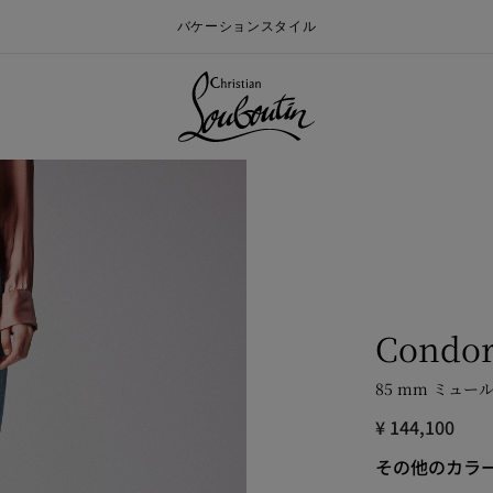
バケーションスタイル
Condor
85 mm ミュール
¥ 144,100
ォールメンズコレクション
ン
Say “I do”
最新ニュース
その他のカラ