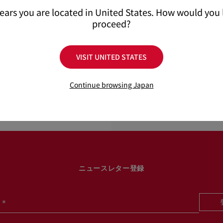
pears you are located in United States. How would you l
proceed?
製品詳細
VISIT UNITED STATES
Condora（コンドラ
プが特徴の、タイムレス
製品情報
メゾン クリスチャン ル
Continue browsing Japan
ビーレッドのソールを際
全体にピナップピンクの
製品番号
12407959042
一足です。
カラー
ピンク
素材
ナッパレザー
ヒール高
85 mm
ニュースレター登録
＊