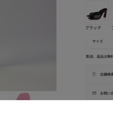
ブラック
サイズ
配送、返品は無
店舗検
アイコン
ラフツマンシップ
今季のバッグコレクション
Kate
お問い