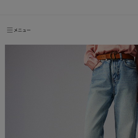
メニュー
ルージュスティレット グロッシーシャイ
2026年フォールコレクション
2026年フォールコレクション
時を超えて受け継がれるシグネチャー
ン ヌード -NEW
ウィメンズ向けギフト
2026年フォールウィメンズコレクション
メゾンの歴史
2026年フ
コレクショ