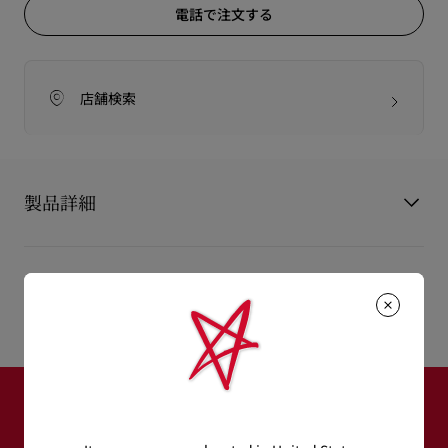
電話で注文する
店舗検索
製品詳細
クリスチャン ルブタンならではのハーフドルセースタイルを、
なめらかなブラックのパテントレザーでタイムレスに仕上げた
製品情報
Iriza。
魅惑的にカットアウトされたヴァンプと100mmのスティレット
製品番号
3130524BK01
ヒールの組み合わせに、ポインテッドトウの美しいシルエット
カラー
ブラック
が際立ちます。
素材
パテントレザー
ヒール高
100 mm
足の自然なアーチを引き立てる精緻なカーブで、自信溢れるス
ニュースレター登録
テップを楽しんで。