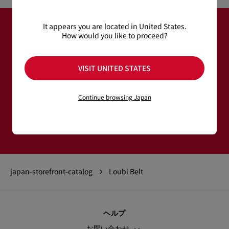
It appears you are located in United States.
How would you like to proceed?
ニュースレター登録
VISIT UNITED STATES
メールアドレス＊
Continue browsing Japan
ウィメンズ コレクション
メンズ コレクション
登録する
japan-storefront-catalog
Loubi Belt
ヘルプ
お問い合わせ