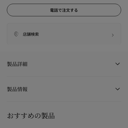
電話で注文する
店舗検索
製品詳細
クリスチャン ルブタンからの暗号が隠されたLouis Belt。ブラ
ックレザーのストラップにブラックのスパイクを合わせまし
製品情報
た。メタルリングでスライドさせるタイプのバックルがモダン
なデザインを引き立て、アイコニックなレッドソールを彷彿と
させます。- 幅: 40mm- レッドのライニング
製品番号
3195160CM53
カラー
ブラック
おすすめの製品
素材
カーフスキン