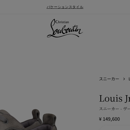
バケーションスタイル
スニーカー
Louis 
スニーカー - ヴ
ォールメンズコレクション
ン
Say “I do”
最新ニュース
¥ 149,600