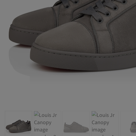
バッグ
バッグ
アイウェア
サマーセレクション
メンズ向けギフト
Cassiaコレクション
レッドソール
ウィメンズ 
卓越したク