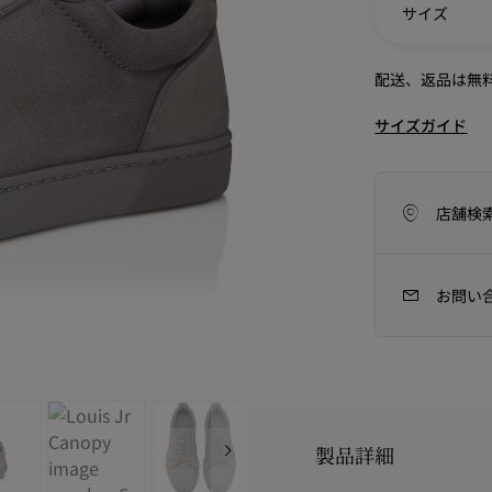
サイズ
配送、返品は無
サイズガイド
店舗検
お問い
アイコン
ラフツマンシップ
今季のバッグコレクション
Kate
製品詳細