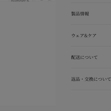
Louis Jr Canopy
製品情報
ルイ ジュニア キャノピー
1980年代のテニスシュ
クリエイティブディレク
製品番号
3260283I813
エレガントさとスポーテ
カラー
グレー
ードを使用しています。
ウェア&ケア
素材
ヴーベロア（スエー
より柔軟な構造を採用し
とラバーソールが特徴で
お手持ちのレザーアイテ
詳しくは製品のお手入れ
配送について
製品のお手入れ
【配送料】
15,000円(税込)以上
返品・交換につい
15,000円(税込)未満の
【お届けについて】
商品到着後14日以内に
カ
通常1-2営業日以内にヤ
用の場合に限り返品交換
在庫のお取り寄せが必要
※なお、一部の地域や天
詳しい返品・交換に関す