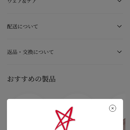
ウェア&ケア
素材
レザー
スリムなスニーカーソールはアッパーへと優しく流れ込み、ブ
ランドの象徴である白いスパイクがアクセントになっていま
お手持ちのレザーアイテムを長くご愛用いただくために、いく
す。
もっと読む
つかの注意事項がございます。詳しくは製品のお手入れをご確
サイドにはCLムーンクレストのロゴがあしらわれています。
配送について
このモデルは、
認くださいませ。
・シルバーラミネート加工を施したラムナッパレザー
製品のお手入れ
・グレー系のベルベット素材
【配送料】
・メッシュ素材
15,000円(税込)以上のご注文は、送料無料でお届けいたしま
返品・交換について
す。
15,000円(税込)未満のご注文は、850円(税込)となります。
商品到着後14日以内に
カスタマーサービス
に返品交換のご連絡
【お届けについて】
のいただいた場合、かつ未使用の場合に限り返品交換を受け付
おすすめの製品
通常1-2営業日以内にヤマト運輸にて発送いたします。
けております。返品送料は無料です。
在庫のお取り寄せが必要な商品は、1週間程でのお届けとなりま
配送について
す。
詳しい返品・交換に関する情報は下記よりご確認くださいま
※なお、一部の地域や天候不良、決済確認等により発送が遅延す
せ。
もっと読む
る場合がございます。ご了承ください。
返品・交換について
詳しい配送に関する情報は下記よりご確認くださいませ。