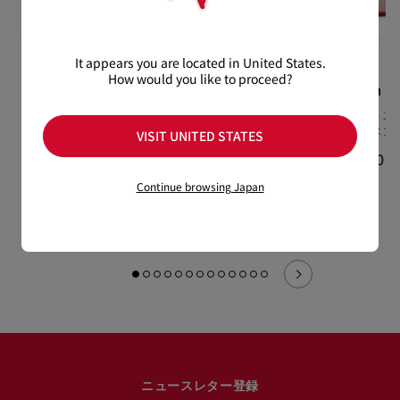
It appears you are located in United States.
How would you like to proceed?
Fanny Demie
Eleonora Flex
Eleonora Fl
100 mm パンプス - ラバー -
スニーカー - ヴーベロア
スニーカー - スエ
ブラック - ウィメンズ
（スエード） - ブラウン -
ンク - ウィメン
VISIT UNITED STATES
ウィメンズ
¥ 176,000
¥ 141,900
¥ 141,900
Continue browsing Japan
ニュースレター登録