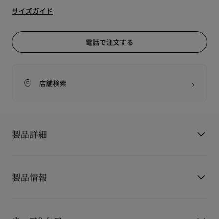
サイズガイド
電話で注文する
店舗検索
製品詳細
Mara
製品情報
マラ
軽量性、通気性、柔軟性を追求してデザインされたメゾン クリ
スチャン ルブタンの「マラ」スニーカーは、質感と素材を遊び
製品番号
3260271SV20
心たっぷりに組み合わせた、緻密なクラフトマンシップが光る
カラー
シルバー
一足です。