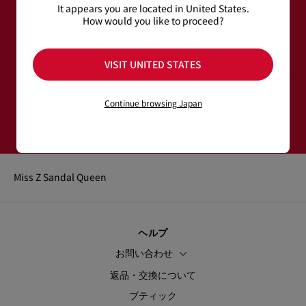
てられ、華やかでありながら洗練された印象に。
It appears you are located in United States.
How would you like to proceed?
パッド入りのインソールが快適な履き心地を叶え、オープント
ゥと繊細なヒールストラップが足元を美しく引き立てる、サマ
メールアドレス＊
ーシーズンにふさわしい一足です。
VISIT UNITED STATES
もっと読む
ウィメンズ コレクション
メンズ コレクション
Continue browsing Japan
登録する
Miss Z Sandal Queen
ヘルプ
お問い合わせ
返品・交換について
ブティック