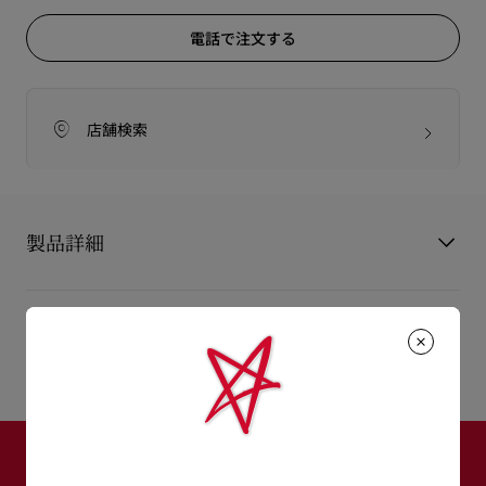
電話で注文する
店舗検索
製品詳細
Miss Z Sandal Queen（ミス ジー サンダル クイーン）は、グラ
マラスな存在感とフェミニンなエレガンスが融合した、メゾン
製品情報
クリスチャン ルブタンのプラットフォームサンダルです。
120mmのスティレットヒールにセットされ、ブランドを象徴す
製品番号
3250193O411
るルビレッドの「エバーラスティングレッド」ソールが鮮やか
カラー
オレンジ
に映えます。
素材
パテントレザー
ヒール高
120 mm
パールのような艶を放つマグマオレンジのカーフレザーで仕立
ニュースレター登録