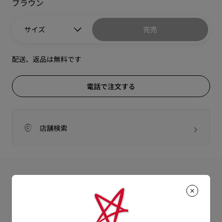
ブラウン
サイズ
完売
配送、返品は無料です
電話で注文する
店舗検索
製品詳細
サウジアラビアの古代遺産アルウラにインスパイアされたPyra
Hallulila（ピラ・ハルリラ）は、ワックス仕上げのブラックカ