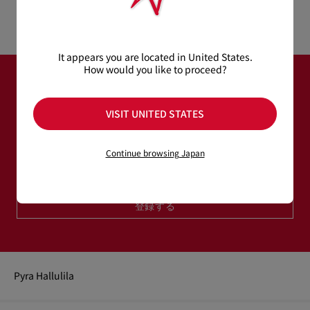
製品情報
ーフレザーを使用した洗練された一足です。
ロープ仕上げのソールが特徴的なこのミュールサンダルは、小
さなピラミッド型スパイクが施され、エレガントでありながら
製品番号
3250245B439
力強い印象を与えます。
カラー
ブラック
It appears you are located in United States.
さらに、メゾン クリスチャン ルブタンならではのルビーレッド
素材
カーフレザー
How would you like to proceed?
ソールが、他にはないアクセントを加えています。
もっと読む
ニュースレター登録
VISIT UNITED STATES
メールアドレス＊
Continue browsing Japan
ウィメンズ コレクション
メンズ コレクション
登録する
Pyra Hallulila