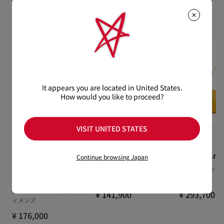
【お届けについて】
のいただいた場合、かつ未使用の場合に限り返品交換を受け付
おすすめの製品
通常1-2営業日以内にヤマト運輸にて発送いたします。
けております。返品送料は無料です。
在庫のお取り寄せが必要な商品は、1週間程でのお届けとなりま
配送について
す。
詳しい返品・交換に関する情報は下記よりご確認くださいま
※なお、一部の地域や天候不良、決済確認等により発送が遅延す
せ。
もっと読む
る場合がございます。ご了承ください。
返品・交換について
詳しい配送に関する情報は下記よりご確認くださいませ。
It appears you are located in United States.
How would you like to proceed?
VISIT UNITED STATES
Cassia Lace
Eleonora
Bettina sma
Continue browsing Japan
Up
スニーカー - ナッパレザー -
トートバッグ -
ホワイト - ウィメンズ
ー - イエロー
55 ストラップパンプス - ク
レープサテン - ブラック - ウ
¥ 141,900
¥ 293,700
ィメンズ
¥ 176,000