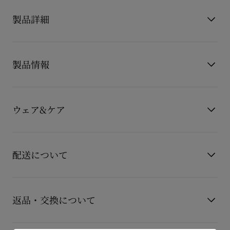
製品詳細
メゾン クリスチャン ルブタンのアイコニックなSporty Kate
Sling（スポーティ ケイト スリング）パンプは、洗練されたシ
製品情報
ルエットと力強いフェミニニティを体現する一足です。
スリムなアッパーには、シャープなポインテッドトゥと深くカ
ットされたヴァンプが組み合わされ、足元をセンシュアルに演
製品番号
3250059B439
出。
カラー
ブラック
ウェア&ケア
ブラックのラムナッパレザーがしなやかな光沢を放ち、都会的
素材
ナッパレザー
でタイムレスな印象を与えます。
ヒール高
85 mm
もっと読む
85mmのヒールがスタイルを美しく引き立て、サイドにはメゾ
お手持ちのレザーアイテムを長くご愛用いただくために、いく
ンのシグネチャーであるCLモノグラムがさりげなくあしらわれ
つかの注意事項がございます。詳しくは製品のお手入れをご確
配送について
ています。
認くださいませ。
ラグジュアリーと洗練を兼ね備えた、日常を格上げするスリン
グパンプです。
製品のお手入れ
【配送料】
15,000円(税込)以上のご注文は、送料無料でお届けいたしま
返品・交換について
す。
15,000円(税込)未満のご注文は、850円(税込)となります。
商品到着後14日以内に
カスタマーサービス
に返品交換のご連絡