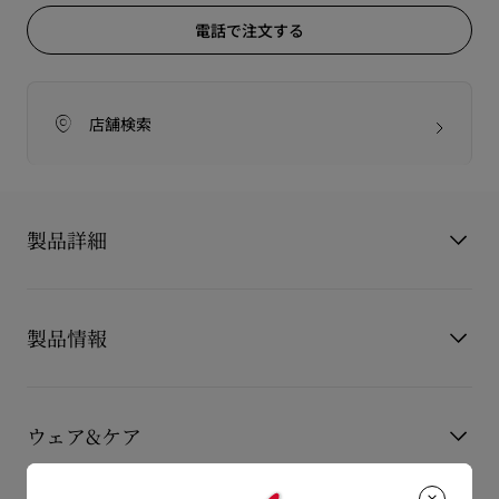
電話で注文する
店舗検索
製品詳細
Bettina
製品情報
ベッティーナ
洗練されたベッティーナクラッチは、フロントにゴールドの装
飾が施され、アイコニックなソールのシルエットを彷彿とさせ
製品番号
3265147CM6S
ます。
カラー
ブラック
メゾン クリスチャン ルブタンのこのシグネチャーモデルは、ブ
ウェア&ケア
素材
クレープサテン
ラックのパテントカーフレザーを使用し、彫刻のような装飾が
製品仕様
120mm x 220mm x 50mm
施されたレタスの葉が広がるデザインが特徴です。
お手持ちのレザーアイテムを長くご愛用いただくために、いく