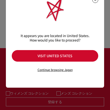
葉の上には、青い宝石の瞳を持つ、きらめくカタツムリが佇ん
もっと読む
つかの注意事項がございます。詳しくは製品のお手入れをご確
でいます。
配送について
カタツムリには、サイズが異なる5つのラインストーン（202
認くださいませ。
個）を手作業で施されおり、動くたびに光が反射します。
製品のお手入れ
このクラッチは、アインスネイル オン ザ フット シューズと合
【配送料】
わせてお使いいただけます。
15,000円(税込)以上のご注文は、送料無料でお届けいたしま
返品・交換について
す。
It appears you are located in United States.
15,000円(税込)未満のご注文は、850円(税込)となります。
How would you like to proceed?
- 44.9インチ/114cmのチェーンストラップで、手持ちまたは肩
商品到着後14日以内に
カスタマーサービス
に返品交換のご連絡
掛けが可能です。
【お届けについて】
のいただいた場合、かつ未使用の場合に限り返品交換を受け付
通常1-2営業日以内にヤマト運輸にて発送いたします。
けております。返品送料は無料です。
VISIT UNITED STATES
- マグネットボタン開閉
在庫のお取り寄せが必要な商品は、1週間程でのお届けとなりま
配送について
ニュースレター登録
す。
詳しい返品・交換に関する情報は下記よりご確認くださいま
- メインコンパートメント1つ
※なお、一部の地域や天候不良、決済確認等により発送が遅延す
せ。
Continue browsing Japan
もっと読む
る場合がございます。ご了承ください。
- 内側フラットポケット1つ
メールアドレス＊
返品・交換について
詳しい配送に関する情報は下記よりご確認くださいませ。
- カードスロット3つ
ウィメンズ コレクション
メンズ コレクション
- サイズ： 高さ12cm x 長さ22cm x 幅5cm
登録する