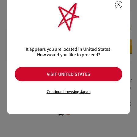
在庫のお取り寄せが必要な商品は、1週間程でのお届けとなりま
配送について
す。
詳しい返品・交換に関する情報は下記よりご確認くださいま
※なお、一部の地域や天候不良、決済確認等により発送が遅延す
せ。
もっと読む
る場合がございます。ご了承ください。
返品・交換について
詳しい配送に関する情報は下記よりご確認くださいませ。
It appears you are located in United States.
How would you like to proceed?
VISIT UNITED STATES
Loubishark
Kate
Bettina sma
スニーカー - カーフレザー -
100 mm パンプス - - ブラッ
トートバッグ -
Continue browsing Japan
ホワイト - ウィメンズ
ク - ウィメンズ
ー - イエロー
¥ 148,500
¥ 143,000
¥ 293,700