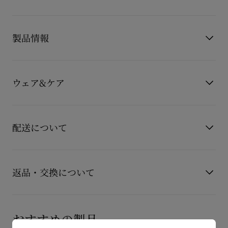
カッシア レースアップ (Cassia Lace Up) は、クリスチャン ル
ブタンの「サヴォワフェール」を証明する一足です。
製品情報
バレエシューズからインスパイアされたこのシューズは、上質
なクレープサテンで仕立てられています。
製品番号
1250498B439
100mmのスティレットヒールに優雅なリボンが結ばれた洗練さ
カラー
ブラック
ウェア&ケア
れたデザインは、エレガントなオケージョンにぴったりの一足
素材
クレープサテン
です。
ヒール高
100 mm
お手持ちのレザーアイテムを長くご愛用いただくために、いく
もっと読む
つかの注意事項がございます。詳しくは製品のお手入れをご確
配送について
認くださいませ。
製品のお手入れ
【配送料】
15,000円(税込)以上のご注文は、送料無料でお届けいたしま
返品・交換について
す。
15,000円(税込)未満のご注文は、850円(税込)となります。
商品到着後14日以内に
カスタマーサービス
に返品交換のご連絡
【お届けについて】
のいただいた場合、かつ未使用の場合に限り返品交換を受け付
おすすめの製品
通常1-2営業日以内にヤマト運輸にて発送いたします。
けております。返品送料は無料です。