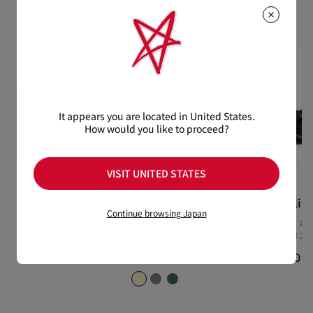
おすすめの製品
通常1-2営業日以内にヤマト運輸にて発送いたします。
けております。返品送料は無料です。
在庫のお取り寄せが必要な商品は、1週間程でのお届けとなりま
配送について
す。
詳しい返品・交換に関する情報は下記よりご確認くださいま
※なお、一部の地域や天候不良、決済確認等により発送が遅延す
せ。
もっと読む
る場合がございます。ご了承ください。
返品・交換について
詳しい配送に関する情報は下記よりご確認くださいませ。
It appears you are located in United States.
How would you like to proceed?
VISIT UNITED STATES
Loubishark
Chambeliboat
Chambelim
Continue browsing Japan
スニーカー - カーフレザー -
ボートシューズ - カーフレ
ローファー - カ
ホワイト - メンズ
ザー - ベージュ - メンズ
ブラウン - メン
¥ 160,600
¥ 160,600
¥ 236,500