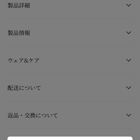
製品詳細
シャンベリボート（Chambeliboat）ローファーは、洗練され
たラインが魅力の一足です。
製品情報
高品質なグースグレーカーフレザーレザーで仕立てられたこの
モデルは、クリスチャン ルブタンの卓越した技術を象徴してい
ます。
製品番号
1250212I569
タン部分にあしらわれたシルバーのタイピンが、エレガントな
カラー
グレー
ウェア&ケア
素材
カーフレザー
アクセントを添えています。
さらに、ホワイトラバーソールが、デザインに爽やかさをプラ
お手持ちのレザーアイテムを長くご愛用いただくために、いく
スし、洗練された印象の中に軽やかさを演出します。
つかの注意事項がございます。詳しくは製品のお手入れをご確
配送について
認くださいませ。
もっと読む
製品のお手入れ
【配送料】
15,000円(税込)以上のご注文は、送料無料でお届けいたしま
返品・交換について
す。
15,000円(税込)未満のご注文は、850円(税込)となります。
商品到着後14日以内に
カスタマーサービス
に返品交換のご連絡
【お届けについて】
のいただいた場合、かつ未使用の場合に限り返品交換を受け付