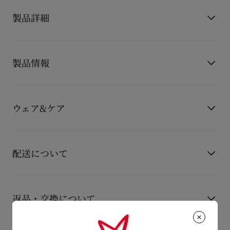
製品詳細
クリスチャン ルブタンが誇るクリエイティビティを体現し
テー
パードラインが足元に都会的なエレガンスを添える
サンダルパ
製品情報
ンプ、Jenlove Alta（ジェーンラブアルタ）。
黒一色で仕立てたアッパーに美しいカッティングを施しスレン
製品番号
3210482PK1A
ダーな120 mmヒールと合わせました。
カラー
ピンク
ウェア&ケア
甲とオープントウにあしらった、クロスストラップが魅惑的な1
素材
レザー
足。
ヒール高
120 mm
お手持ちのレザーアイテムを長くご愛用いただくために、いく
もっと読む
つかの注意事項がございます。詳しくは製品のお手入れをご確
配送について
認くださいませ。
製品のお手入れ
【配送料】
15,000円(税込)以上のご注文は、送料無料でお届けいたしま
返品・交換について
す。
15,000円(税込)未満のご注文は、850円(税込)となります。
商品到着後14日以内に
カスタマーサービス
に返品交換のご連絡