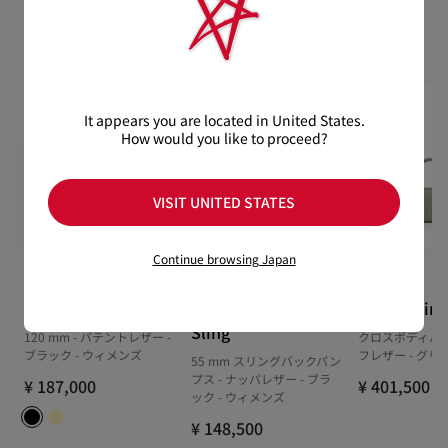
【お届けについて】
のいただいた場合、かつ未使用の場合に限り返品交換を受け付
おすすめの製品
通常1-2営業日以内にヤマト運輸にて発送いたします。
けております。返品送料は無料です。
在庫のお取り寄せが必要な商品は、1週間程でのお届けとなりま
配送について
す。
詳しい返品・交換に関する情報は下記よりご確認くださいま
※なお、一部の地域や天候不良、決済確認等により発送が遅延す
せ。
もっと読む
It appears you are located in United States.
る場合がございます。ご了承ください。
How would you like to proceed?
返品・交換について
詳しい配送に関する情報は下記よりご確認くださいませ。
VISIT UNITED STATES
Continue browsing Japan
Hot Chick Alta
Sporty Kate
Venus mini
Sling
120 mm - パテントレザー -
クロスボディバッ
ブラック - ウィメンズ
フレザー - グリ
55 mm スリングバックパン
プス - ナッパレザー - ブラ
¥ 187,000
¥ 401,500
ック - ウィメンズ
¥ 148,500