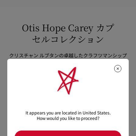
商品到着後14日以内に
カスタマーサービス
に返品交換のご連絡
【お届けについて】
のいただいた場合、かつ未使用の場合に限り返品交換を受け付
通常1-2営業日以内にヤマト運輸にて発送いたします。
けております。返品送料は無料です。
在庫のお取り寄せが必要な商品は、1週間程でのお届けとなりま
配送について
Otis Hope Carey カプ
す。
詳しい返品・交換に関する情報は下記よりご確認くださいま
※なお、一部の地域や天候不良、決済確認等により発送が遅延す
せ。
セルコレクション
もっと読む
る場合がございます。ご了承ください。
返品・交換について
詳しい配送に関する情報は下記よりご確認くださいませ。
クリスチャン ルブタンの卓越したクラフツマンシップ
とOtis Hope Careyの大胆で直感的なアートが融合し
た、特別限定コレクション。オーストラリア出身のクリ
エイターが持つ先住民のルーツと海との深い結びつきに
インスパイアされ、メゾンのアイコンを新たな視点で再
解釈しています。
It appears you are located in United States.
How would you like to proceed?