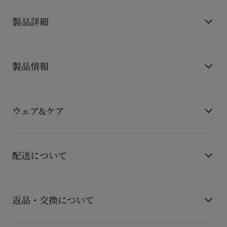
製品詳細
Miss Z Sandal Du Desert（ミス ジー サンダル デュ ディセー
ル）は、メゾン クリスチャン ルブタンによるカプセルコレクシ
製品情報
ョンの一部。
オーストラリアのファースト・ネイションズアーティスト、
製品番号
3250333F825
Otis Hope Carey (オーティス ホープ キャリー) が手がけたガー
カラー
ベージュ
ウェア&ケア
ガルファブリックが特徴で、海の精霊を描いています。
素材
シルク
ヒール高
100 mm
レチェベージュを基調としたプリントとクレープサテンのアン
クルタイが洗練された印象を演出。
お手持ちのレザーアイテムを長くご愛用いただくために、いく
つかの注意事項がございます。詳しくは製品のお手入れをご確
フロントストラップが足元を美しく引き立て、全面にパッドを
配送について
認くださいませ。
施したインソールが快適な履き心地を提供します。
製品のお手入れ
巧みに設計された100 mmのスティレットヒールと、鮮やかな
【配送料】
ルビレッドのエバーラスティングソールが、大胆でエレガント
15,000円(税込)以上のご注文は、送料無料でお届けいたしま
返品・交換について
なスタイルを完成させます。
す。
15,000円(税込)未満のご注文は、850円(税込)となります。
もっと読む